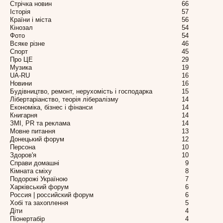
Стрічка новин
66
Історія
57
Країни і міста
56
Кінозал
54
Фото
54
Всяке різне
46
Спорт
45
Про ЦЕ
29
Музика
19
UA-RU
16
Новини
16
Будівництво, ремонт, нерухомість і господарка
15
Лібертаріанство, теорія лібералізму
14
Економіка, бізнес і фінанси
14
Книгарня
14
ЗМІ, PR та реклама
14
Мовне питання
13
Донецький форум
12
Персона
10
Здоров'я
10
Справи домашні
9
Кімната сміху
8
Подорожі Україною
7
Харківський форум
6
Россия | российский форум
6
Хобі та захоплення
5
Діти
4
Піонертабір
4