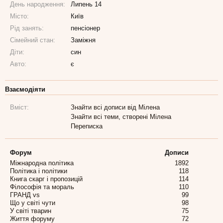
День народження:
Липень 14
Місто:
Київ
Рід занять:
пенсіонер
Сімейний стан:
Заміжня
Діти:
син
Авто:
є
Взаємодіяти
Вміст:
Знайти всі дописи від Мілена
Знайти всі теми, створені Мілена
Переписка
Форум
Дописи
Міжнародна політика
1892
Політика і політики
118
Книга скарг і пропозицій
114
Філософія та мораль
110
ГРАНД vs
99
Що у світі чути
98
У світі тварин
75
Життя форуму
72