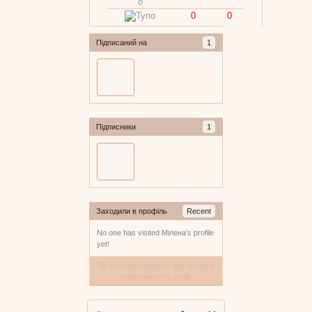
0
0
Підписаний на
1
Підписники
1
Заходили в профіль
Recent
No one has visited Мілена's profile
yet!
За останній тиждень цей профіль
переглянуто 0 разів