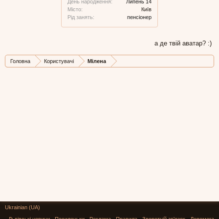
День народження:
Липень 14
Місто:
Київ
Рід занять:
пенсіонер
а де твій аватар? :)
Головна
Користувачі
Мілена
Ukrainian (UA)