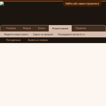
Увійти або зареєструватися
:)
Головна
Форум
Блоги
Правила
Користувачі
Реклама
Видатні користувачі
Зараз на форумі
Нещодавня активність
Посиденьки
Львівські новини
Нові повідомлення профілю