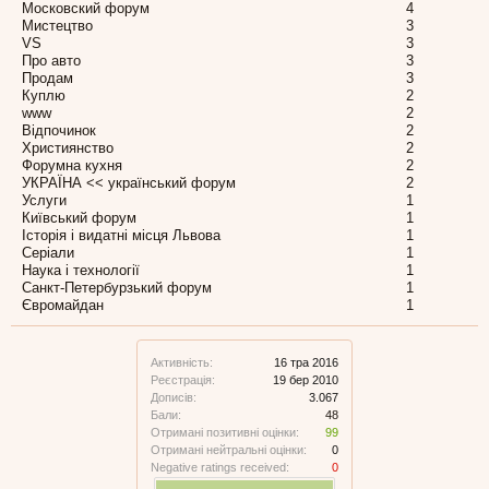
Московский форум
4
Мистецтво
3
VS
3
Про авто
3
Продам
3
Куплю
2
www
2
Відпочинок
2
Християнство
2
Форумна кухня
2
УКРАЇНА << український форум
2
Услуги
1
Київський форум
1
Історія і видатні місця Львова
1
Серіали
1
Наука і технології
1
Санкт-Петербурзький форум
1
Євромайдан
1
Активність:
16 тра 2016
Реєстрація:
19 бер 2010
Дописів:
3.067
Бали:
48
Отримані позитивні оцінки:
99
Отримані нейтральні оцінки:
0
Negative ratings received:
0