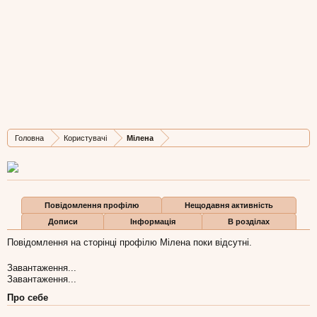
Мілена
Дуже важлива персона
,
з
Київ
Остання активність Мілена:
16 тра 2016
Дописів
Карма
Бали
Головна
Користувачі
Мілена
3.067
99
48
Повідомлення профілю
Нещодавня активність
Дописи
Інформація
В розділах
Повідомлення на сторінці профілю Мілена поки відсутні.
Завантаження...
Завантаження...
Про себе