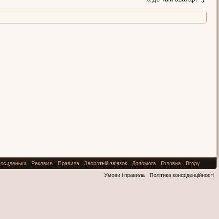
осиденьки
Реклама
Правила
Зворотній зв'язок
Допомога
Головна
Вгору
Умови і правила
Політика конфіденційності