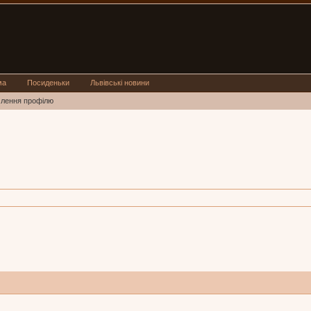
ма
Посиденьки
Львівські новини
млення профілю