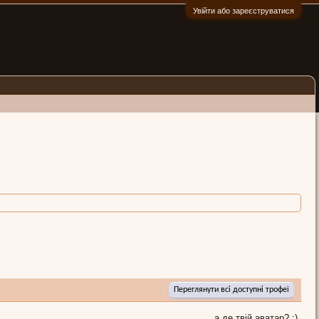
Увійти або зареєструватися
:)
Переглянути всі доступні трофеї
а де твій аватар? :)