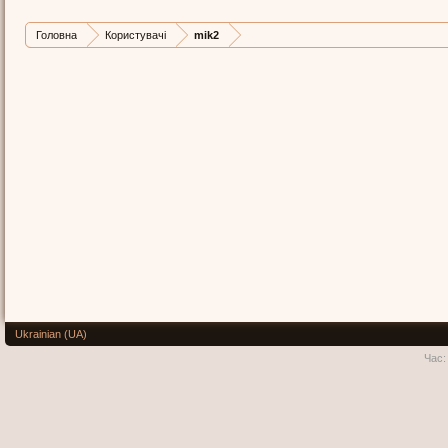
Головна
Користувачі
mik2
Ukrainian (UA)
Час: