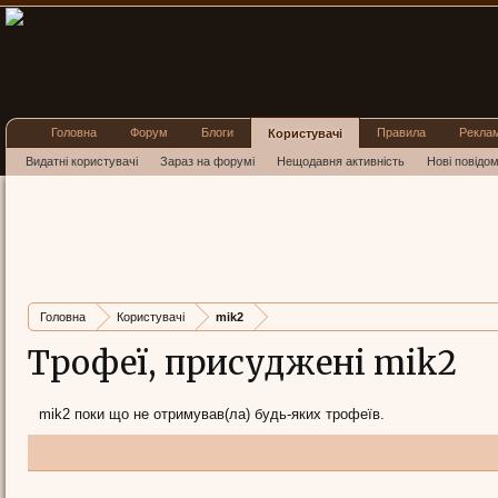
Головна
Форум
Блоги
Правила
Рекла
Користувачі
Видатні користувачі
Зараз на форумі
Нещодавня активність
Нові повідо
Головна
Користувачі
mik2
Трофеї, присуджені mik2
mik2 поки що не отримував(ла) будь-яких трофеїв.