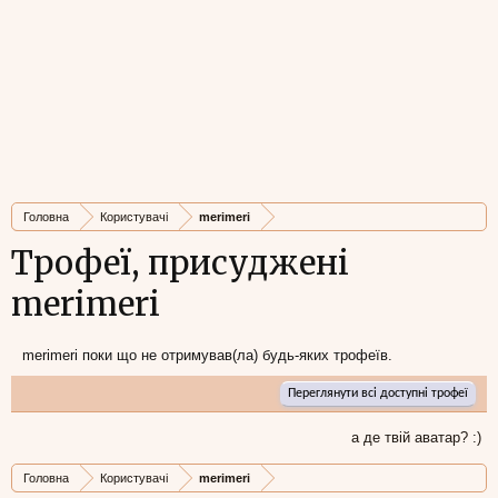
Головна
Користувачі
merimeri
Трофеї, присуджені
merimeri
merimeri поки що не отримував(ла) будь-яких трофеїв.
Переглянути всі доступні трофеї
а де твій аватар? :)
Головна
Користувачі
merimeri