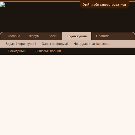
Увійти або зареєструватися
:)
Головна
Форум
Блоги
Правила
Користувачі
Реклама
Видатні користувачі
Зараз на форумі
Нещодавня активність
Посиденьки
Львівські новини
Нові повідомлення профілю