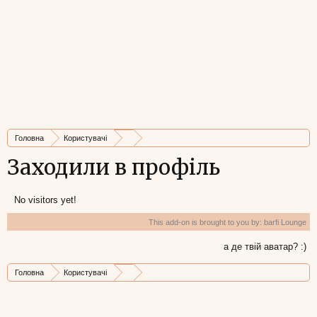
Головна
Користувачі
Заходили в профіль
No visitors yet!
This add-on is brought to you by:
barfi Lounge
а де твій аватар? :)
Головна
Користувачі