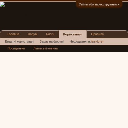
Увійти або зареєструватися
:)
Головна
Форум
Блоги
Правила
Користувачі
Реклама
Видатні користувачі
Зараз на форумі
Нещодавня активність
Посиденьки
Львівські новини
Нові повідомлення профілю