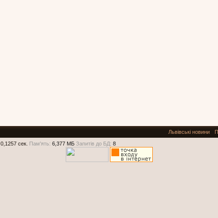
Львівські новини
П
0,1257 сек.
Пам'ять:
6,377 МБ
Запитів до БД:
8