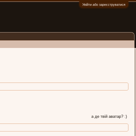
Увійти або зареєструватися
:)
а де твій аватар? :)