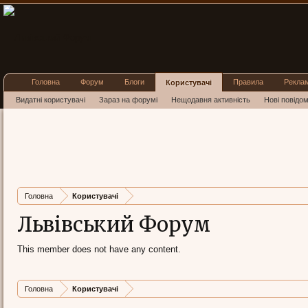
Головна
Форум
Блоги
Правила
Рекла
Користувачі
Видатні користувачі
Зараз на форумі
Нещодавня активність
Нові повідо
Головна
Користувачі
Львівський Форум
This member does not have any content.
Головна
Користувачі