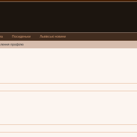
ма
Посиденьки
Львівські новини
млення профілю