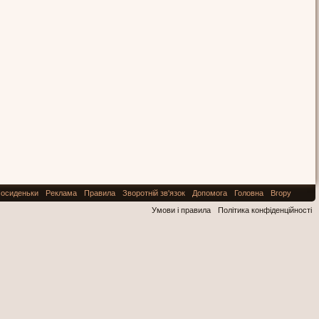
осиденьки
Реклама
Правила
Зворотній зв'язок
Допомога
Головна
Вгору
Умови і правила
Політика конфіденційності