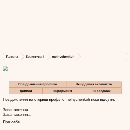
melnychenkoh
New Member
, 26,
з
львів
Остання активність melnychenkoh:
25 тра 2026
Дописів
Карма
Бали
Головна
Користувачі
melnychenkoh
0
0
0
Повідомлення профілю
Нещодавня активність
Дописи
Інформація
В розділах
Повідомлення на сторінці профілю melnychenkoh поки відсутні.
Завантаження...
Завантаження...
Про себе