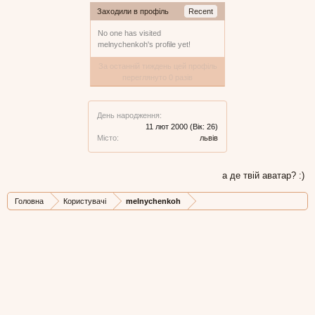
Заходили в профіль
Recent
No one has visited
melnychenkoh's profile yet!
За останній тиждень цей профіль
переглянуто 0 разів
День народження:
11 лют 2000
(Вік: 26)
Місто:
львів
а де твій аватар? :)
Головна
Користувачі
melnychenkoh