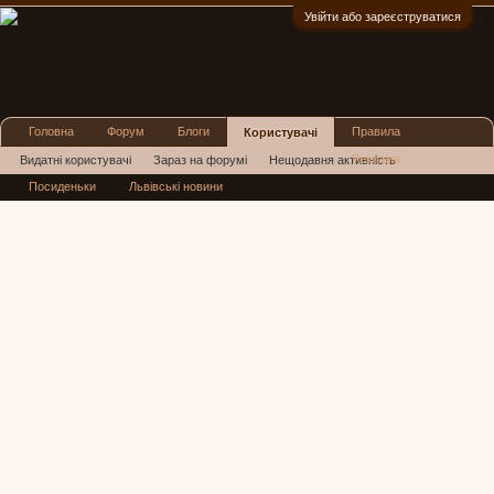
Увійти або зареєструватися
:)
Головна
Форум
Блоги
Правила
Користувачі
Реклама
Видатні користувачі
Зараз на форумі
Нещодавня активність
Посиденьки
Львівські новини
Нові повідомлення профілю