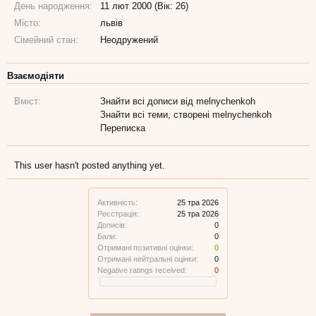
День народження:
11 лют 2000 (Вік: 26)
Місто:
львів
Сімейний стан:
Неодружений
Взаємодіяти
Вміст:
Знайти всі дописи від melnychenkoh
Знайти всі теми, створені melnychenkoh
Переписка
This user hasn't posted anything yet.
Активність:
25 тра 2026
Реєстрація:
25 тра 2026
Дописів:
0
Бали:
0
Отримані позитивні оцінки:
0
Отримані нейтральні оцінки:
0
Negative ratings received:
0