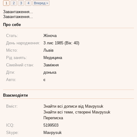
1
2
3
4
Вперед >
Завантаження...
Завантаження...
Про себе
Стать:
Жіноча
День народження:
3 лис 1985 (Вік: 40)
Місто:
Львів
Рід занять:
Медицина
Сімейний стан:
Заміжня
Діти:
донька
Авто:
є
Взаємодіяти
Вміст:
Знайти всі дописи від Mavpysuk
Знайти всі теми, створені Mavpysuk
Переписка
ICQ:
5199503
Skype:
Mavpysuk