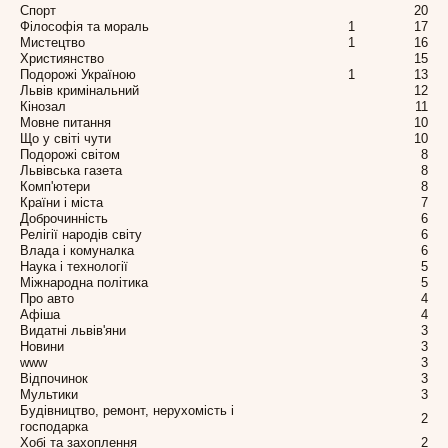
Спорт
20
Філософія та мораль
1
17
Мистецтво
1
16
Християнство
15
Подорожі Україною
1
13
Львів кримінальний
12
Кінозал
11
Мовне питання
10
Що у світі чути
10
Подорожі світом
8
Львівська газета
8
Комп'ютери
8
Країни і міста
7
Доброчинність
6
Релігії народів світу
6
Влада і комуналка
6
Наука і технології
5
Міжнародна політика
5
Про авто
4
Афіша
4
Видатні львів'яни
3
Новини
3
www
3
Відпочинок
3
Мультики
3
Будівництво, ремонт, нерухомість і
2
господарка
Хобі та захоплення
2