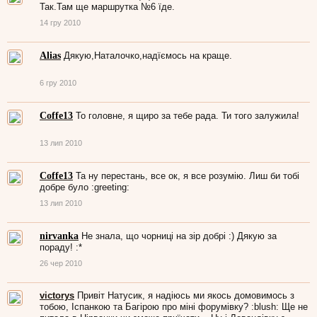
Так.Там ще маршрутка №6 їде.
14 гру 2010
Alias
Дякую,Наталочко,надїємось на краще.
6 гру 2010
Coffe13
То головне, я щиро за тебе рада. Ти того залужила!
13 лип 2010
Coffe13
Та ну перестань, все ок, я все розумію. Лиш би тобі
добре було :greeting:
13 лип 2010
nirvanka
Не знала, що чорниці на зір добрі :) Дякую за
пораду! :*
26 чер 2010
victorys
Привіт Натусик, я надіюсь ми якось домовимось з
тобою, Іспанкою та Багірою про міні форумівку? :blush: Ще не