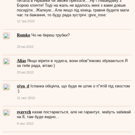
питала в Нірванки чи зможе приїхати....Ну і Левандівку з
Борою кличте! Тоді на жаль не вдалось мені з вами довше
посидіти...Жалкую...Але якщо під кінець травня будете мати
час та бажання, то буду рада зустрічі :give_rose:
12 тра 2010
Romko
Чо не береш трубки?
29 кві 2010
Alias
Якщо вірити в чудеса, вони обов"язково збуваються.Я
за тебе рада, вітаю:)
20 кві 2010
olya_d
Іспанка обіцяла, що буде як штик о п"ятій під хвостом
:)
11 лют 2010
syavych
казав постарається, але не гарантує. мабуть забивай
на 8, там буде видно...
9 лют 2010