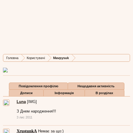
Mavpysuk
Well-Known Member
, Жіноча, 40,
з
Львів
Остання активність Mavpysuk:
15 вер 2022
Дописів
Карма
Бали
Головна
Користувачі
Mavpysuk
1.745
9.863
113
Повідомлення профілю
Нещодавня активність
Дописи
Інформація
В розділах
Luna
[IMG]
З Днем народження!!!
3 лис 2011
XrustunkA
Немає за що:)