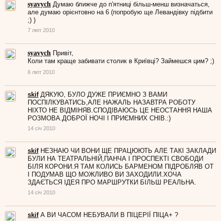
syavych
Думаю ближче до п'ятниці більш-менш визначаться,
але думаю орієнтовно на 6 (попробую ще Левандівку підбити
;) )
7 лют 2010
syavych
Привіт,
Коли там краще забивати столик в Криївці? Займешся цим? ;)
6 лют 2010
skif
ДЯКУЮ, БУЛО ДУЖЕ ПРИЄМНО З ВАМИ
ПОСПІЛКУВАТИСЬ,АЛЕ НАЖАЛЬ НАЗАВТРА РОБОТУ
НІХТО НЕ ВІДМІНЯВ.СПОДІВАЮСЬ ЦЕ НЕОСТАННЯ НАША
РОЗМОВА.ДОБРОЇ НОЧІ І ПРИЄМНИХ СНІВ.:)
14 січ 2010
skif
НЕЗНАЮ ЧИ ВОНИ ЩЕ ПРАЦЮЮТЬ АЛЕ ТАКІ ЗАКЛАДИ
БУЛИ НА ТЕАТРАЛЬНІЙ,ПАНЧА І ПРОСПЕКТІ СВОБОДИ
БІЛЯ КОРОНИ.Я ТАМ КОЛИСЬ БАРМЕНОМ ПІДРОБЛЯВ ОТ
І ПОДУМАВ ЩО МОЖЛИВО ВИ ЗАХОДИЛИ.ХОЧА
ЗДАЄТЬСЯ ІДЕЯ ПРО МАРШРУТКИ БІЛЬШ РЕАЛЬНА.
14 січ 2010
skif
А ВИ ЧАСОМ НЕБУВАЛИ В ПІЦЕРІЇ ПІЦА+ ?