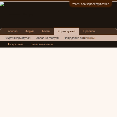
Увійти або зареєструватися
:)
Головна
Форум
Блоги
Правила
Користувачі
Реклама
Видатні користувачі
Зараз на форумі
Нещодавня активність
Посиденьки
Львівські новини
Нові повідомлення профілю