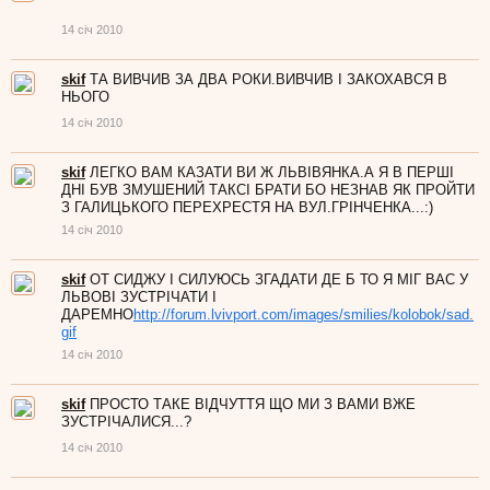
14 січ 2010
skif
ТА ВИВЧИВ ЗА ДВА РОКИ.ВИВЧИВ І ЗАКОХАВСЯ В
НЬОГО
14 січ 2010
skif
ЛЕГКО ВАМ КАЗАТИ ВИ Ж ЛЬВІВЯНКА.А Я В ПЕРШІ
ДНІ БУВ ЗМУШЕНИЙ ТАКСІ БРАТИ БО НЕЗНАВ ЯК ПРОЙТИ
З ГАЛИЦЬКОГО ПЕРЕХРЕСТЯ НА ВУЛ.ГРІНЧЕНКА...:)
14 січ 2010
skif
ОТ СИДЖУ І СИЛУЮСЬ ЗГАДАТИ ДЕ Б ТО Я МІГ ВАС У
ЛЬВОВІ ЗУСТРІЧАТИ І
ДАРЕМНО
http://forum.lvivport.com/images/smilies/kolobok/sad.
gif
14 січ 2010
skif
ПРОСТО ТАКЕ ВІДЧУТТЯ ЩО МИ З ВАМИ ВЖЕ
ЗУСТРІЧАЛИСЯ...?
14 січ 2010