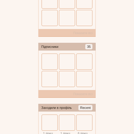
Показати всі
Підписники
35
Показати всі
Заходили в профіль
Recent
1
times
1
times
6
times