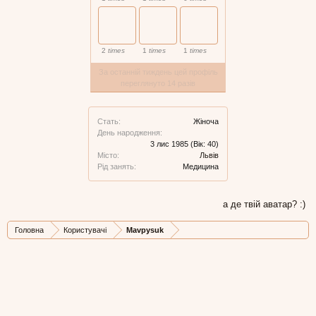
2
times
1
times
1
times
За останній тиждень цей профіль
переглянуто 14 разів
Стать:
Жіноча
День народження:
3 лис 1985
(Вік: 40)
Місто:
Львів
Рід занять:
Медицина
а де твій аватар? :)
Головна
Користувачі
Mavpysuk