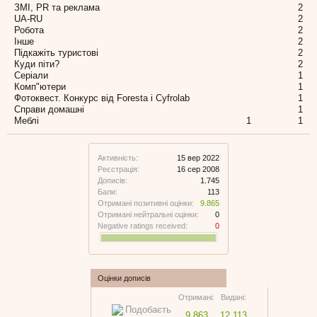
ЗМІ, PR та реклама
2
UA-RU
2
Робота
2
Інше
2
Підкажіть туристові
2
Куди піти?
2
Серіали
1
Комп"ютери
1
Фотоквест. Конкурс від Foresta і Cyfrolab
1
Справи домашні
1
Меблі
1
1
Активність:
15 вер 2022
Реєстрація:
16 сер 2008
Дописів:
1.745
Бали:
113
Отримані позитивні оцінки:
9.865
Отримані нейтральні оцінки:
0
Negative ratings received:
0
Оцінки дописів
Отримані:
Видані:
9.863
12.113