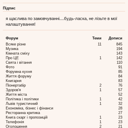
Підпис
я щаслива по замовчуванні....будь-ласка, не лізьте в мої
налаштування!
Форум
Теми
Дописи
Всяке різне
11
845
Музика
194
Кімната сміху
143
Про ЦЕ
1
142
Свята і вітання
110
Фото
91
Форумна кухня
85
Життя форуму
84
Книгарня
83
Піонертабір
2
76
Здоров'я
1
57
Життя міста
52
Політика і політики
1
42
Львів туристичний
1
32
Економіка, бізнес і фінанси
28
Ресторанна критика
27
Книга скарг і пропозицій
1
23
Телефонія
1
23
Оголошення
2
21