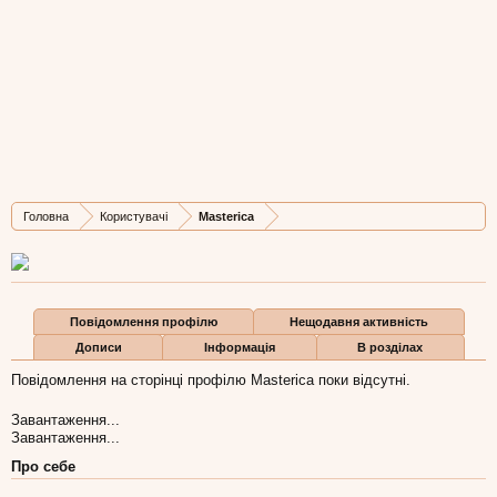
Masterica
New Member
, Жіноча, 37,
з
Львів
Остання активність Masterica:
12 лют 2017
Дописів
Карма
Бали
Головна
Користувачі
Masterica
2
0
1
Повідомлення профілю
Нещодавня активність
Дописи
Інформація
В розділах
Повідомлення на сторінці профілю Masterica поки відсутні.
Завантаження...
Завантаження...
Про себе