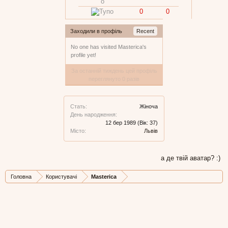
0
0
Заходили в профіль
Recent
No one has visited Masterica's
profile yet!
За останній тиждень цей профіль
переглянуто 0 разів
Стать:
Жіноча
День народження:
12 бер 1989
(Вік: 37)
Місто:
Львів
а де твій аватар? :)
Головна
Користувачі
Masterica