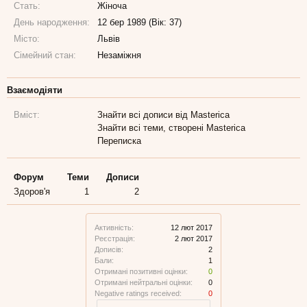
Стать:
Жіноча
День народження:
12 бер 1989 (Вік: 37)
Місто:
Львів
Сімейний стан:
Незаміжня
Взаємодіяти
Вміст:
Знайти всі дописи від Masterica
Знайти всі теми, створені Masterica
Переписка
Форум
Теми
Дописи
Здоров'я
1
2
Активність:
12 лют 2017
Реєстрація:
2 лют 2017
Дописів:
2
Бали:
1
Отримані позитивні оцінки:
0
Отримані нейтральні оцінки:
0
Negative ratings received:
0