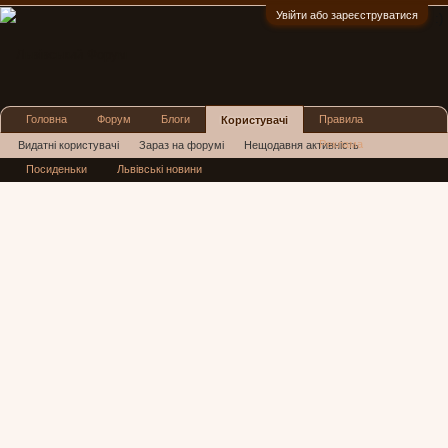
Увійти або зареєструватися
:)
Головна
Форум
Блоги
Правила
Користувачі
Реклама
Видатні користувачі
Зараз на форумі
Нещодавня активність
Посиденьки
Львівські новини
Нові повідомлення профілю