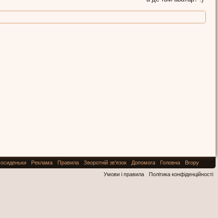
осиденьки
Реклама
Правила
Зворотній зв'язок
Допомога
Головна
Вгору
Умови і правила
Політика конфіденційності