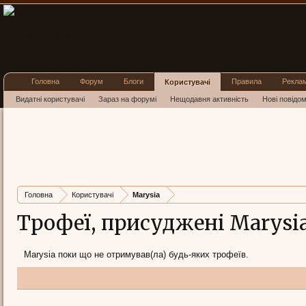
Головна
Форум
Блоги
Правила
Рекла
Користувачі
Видатні користувачі
Зараз на форумі
Нещодавня активність
Нові повідо
Головна
Користувачі
Marysia
Трофеї, присуджені Marysi
Marysia поки що не отримував(ла) будь-яких трофеїв.