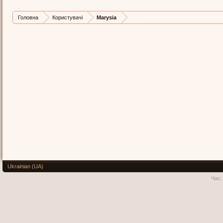
Головна
Користувачі
Marysia
Ukrainian (UA)
Час: