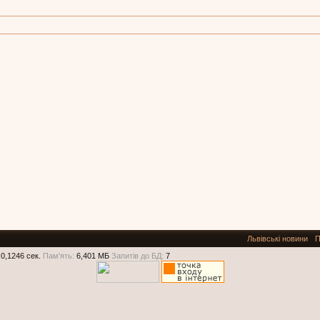
Львівські новини
П
0,1246 сек.
Пам'ять:
6,401 МБ
Запитів до БД:
7