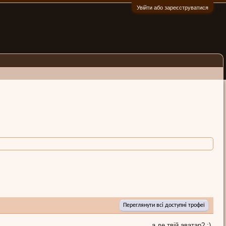
Увійти або зареєструватися
:)
Переглянути всі доступні трофеї
а де твій аватар? :)