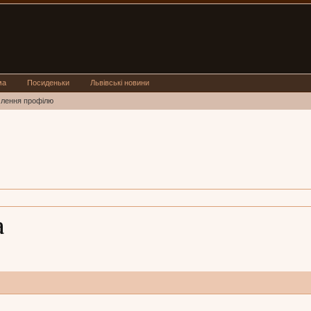
ма
Посиденьки
Львівські новини
млення профілю
a