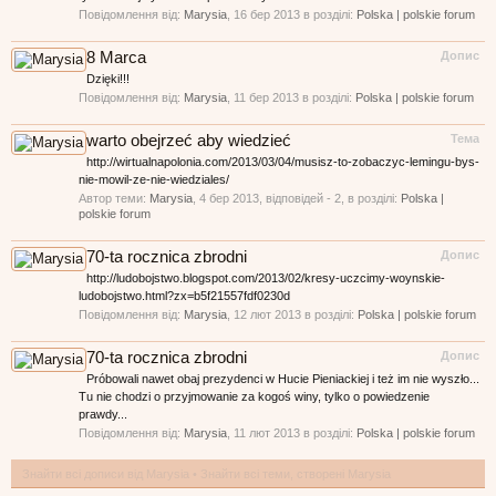
Повідомлення від:
Marysia
,
16 бер 2013
в розділі:
Polska | polskie forum
8 Marca
Допис
Dzięki!!!
Повідомлення від:
Marysia
,
11 бер 2013
в розділі:
Polska | polskie forum
warto obejrzeć aby wiedzieć
Тема
http://wirtualnapolonia.com/2013/03/04/musisz-to-zobaczyc-lemingu-bys-
nie-mowil-ze-nie-wiedziales/
Автор теми:
Marysia
,
4 бер 2013
, відповідей - 2, в розділі:
Polska |
polskie forum
70-ta rocznica zbrodni
Допис
http://ludobojstwo.blogspot.com/2013/02/kresy-uczcimy-woynskie-
ludobojstwo.html?zx=b5f21557fdf0230d
Повідомлення від:
Marysia
,
12 лют 2013
в розділі:
Polska | polskie forum
70-ta rocznica zbrodni
Допис
Próbowali nawet obaj prezydenci w Hucie Pieniackiej i też im nie wyszło...
Tu nie chodzi o przyjmowanie za kogoś winy, tylko o powiedzenie
prawdy...
Повідомлення від:
Marysia
,
11 лют 2013
в розділі:
Polska | polskie forum
Знайти всі дописи від Marysia
Знайти всі теми, створені Marysia