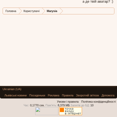
а де твій аватар? :)
Головна
Користувачі
Marysia
Ukrainian (UA)
Львівські новини
Посиденьки
Реклама
Правила
Зворотній зв'язок
Допомога
Умови і правила
Політика конфіденційності
Час:
0,1770 сек.
Пам'ять:
8,379 МБ
Запитів до БД:
10