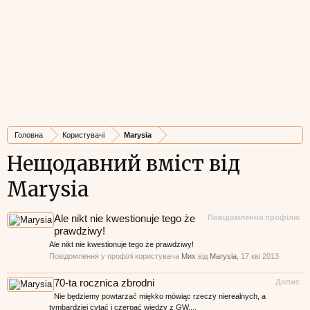
Головна
Користувачі
Marysia
Нещодавний вміст від
Marysia
Ale nikt nie kwestionuje tego że
Повідомлення профілю
prawdziwy!
Ale nikt nie kwestionuje tego że prawdziwy!
Повідомлення у профілі користувача
Мих
від
Marysia
,
17 кві 2013
70-ta rocznica zbrodni
Допис
Nie będziemy powtarzać miękko mówiąc rzeczy nierealnych, a
tymbardziej cytać i czerpać wiedzy z GW....