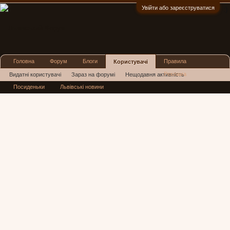
Увійти або зареєструватися
:)
Головна
Форум
Блоги
Правила
Користувачі
Реклама
Видатні користувачі
Зараз на форумі
Нещодавня активність
Посиденьки
Львівські новини
Нові повідомлення профілю