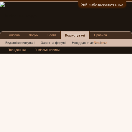
Увійти або зареєструватися
:)
Головна
Форум
Блоги
Правила
Користувачі
Реклама
Видатні користувачі
Зараз на форумі
Нещодавня активність
Посиденьки
Львівські новини
Нові повідомлення профілю