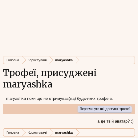
Головна
Користувачі
maryashka
Трофеї, присуджені
maryashka
maryashka поки що не отримував(ла) будь-яких трофеїв.
Переглянути всі доступні трофеї
а де твій аватар? :)
Головна
Користувачі
maryashka