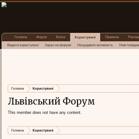
Головна
Форум
Блоги
Правила
Рекла
Користувачі
Видатні користувачі
Зараз на форумі
Нещодавня активність
Нові повідо
Головна
Користувачі
Львівський Форум
This member does not have any content.
Головна
Користувачі