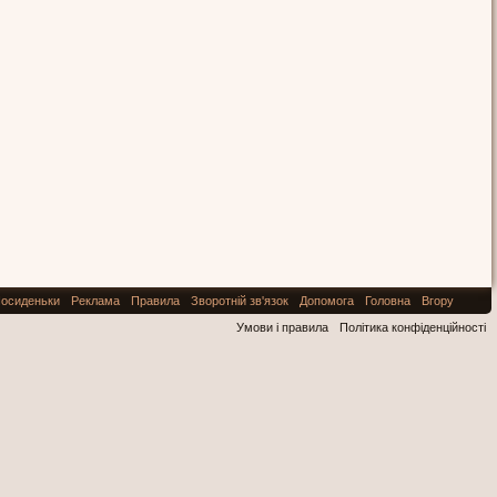
осиденьки
Реклама
Правила
Зворотній зв'язок
Допомога
Головна
Вгору
Умови і правила
Політика конфіденційності