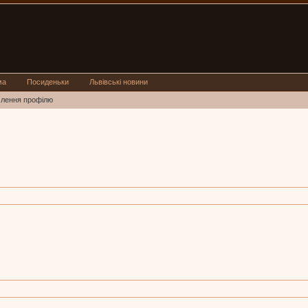
ма
Посиденьки
Львівські новини
млення профілю