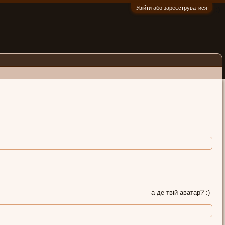
Увійти або зареєструватися
:)
а де твій аватар? :)