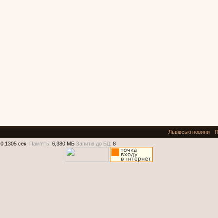
Львівські новини
П
0,1305 сек.
Пам'ять:
6,380 МБ
Запитів до БД:
8