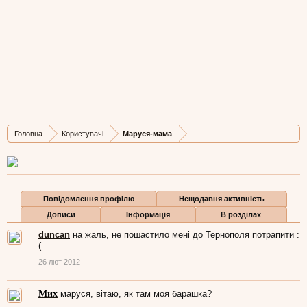
Маруся-мама
найкраща
,
з
Вейн
Остання активність Маруся-мама:
13 жов 2015
Дописів
Карма
Бали
Головна
Користувачі
Маруся-мама
4.366
15.631
113
Повідомлення профілю
Нещодавня активність
Дописи
Інформація
В розділах
duncan
на жаль, не пошастило мені до Тернополя потрапити :
(
26 лют 2012
Мих
маруся, вітаю, як там моя барашка?