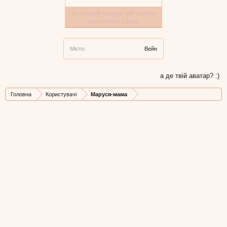
За останній тиждень цей профіль
переглянуто 3 разів
Місто:
Вейн
а де твій аватар? :)
Головна
Користувачі
Маруся-мама