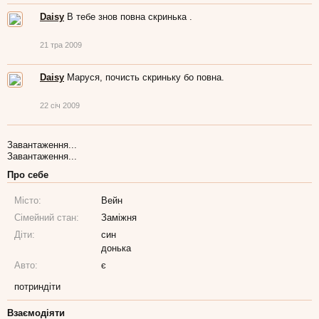
Daisy
В тебе знов повна скринька .
21 тра 2009
Daisy
Маруся, почисть скриньку бо повна.
22 січ 2009
Завантаження...
Завантаження...
Про себе
Місто:
Вейн
Сімейний стан:
Заміжня
Діти:
син
донька
Авто:
є
потриндіти
Взаємодіяти