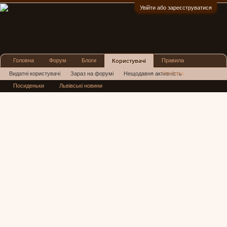
Увійти або зареєструватися
:)
Головна
Форум
Блоги
Правила
Користувачі
Реклама
Видатні користувачі
Зараз на форумі
Нещодавня активність
Посиденьки
Львівські новини
Нові повідомлення профілю