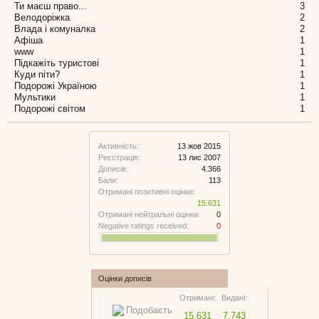
Ти маєш право...
3
Велодоріжка
2
Влада і комуналка
2
Афіша
1
www
1
Підкажіть туристові
1
Куди піти?
1
Подорожі Україною
1
Мультики
1
Подорожі світом
1
Активність:
13 жов 2015
Реєстрація:
13 лис 2007
Дописів:
4.366
Бали:
113
Отримані позитивні оцінки:
15.631
Отримані нейтральні оцінки:
0
Negative ratings received:
0
Оцінки дописів
Отримані:
Видані:
15.631
7.743