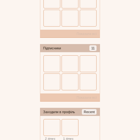
Показати всі
Підписники
11
Показати всі
Заходили в профіль
Recent
2
times
1
times