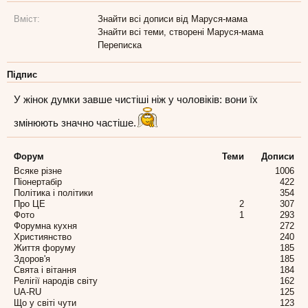
Вміст:
Знайти всі дописи від Маруся-мама
Знайти всі теми, створені Маруся-мама
Переписка
Підпис
У жінок думки завше чистіші ніж у чоловіків: вони їх
змінюють значно частіше.
Форум
Теми
Дописи
Всяке різне
1006
Піонертабір
422
Політика і політики
354
Про ЦЕ
2
307
Фото
1
293
Форумна кухня
272
Християнство
240
Життя форуму
185
Здоров'я
185
Свята і вітання
184
Релігії народів світу
162
UA-RU
125
Що у світі чути
123