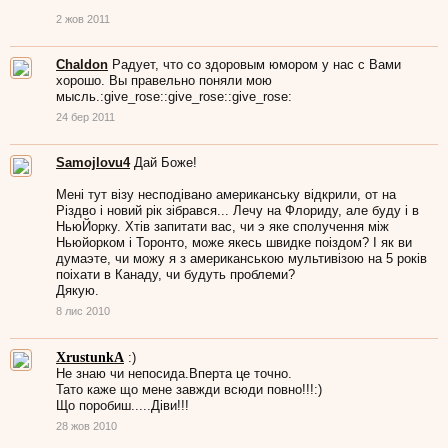
2 жов 2011
Chaldon
Радует, что со здоровым юмором у нас с Вами
хорошо. Вы правельно поняли мою
мысль.:give_rose::give_rose::give_rose:
24 бер 2011
Samojlovu4
Дай Боже!
Менi тут вiзу несподiвано американську вiдкрили, от на
Рiздво i новий рiк зiбрався... Лечу на Флориду, але буду i в
НьюЙорку. Хтiв запитати вас, чи э яке сполучення мiж
Ньюйорком i Торонто, може якесь швидке поiздом? I як ви
думаэте, чи можу я з американською мультивiзою на 5 рокiв
поiхати в Канаду, чи будуть проблеми?
Дякую.
8 лис 2010
XrustunkA
:)
Не знаю чи непосида.Вперта це точно.
Тато каже що мене завжди всюди повно!!!:)
Що поробиш.....Діви!!!
28 жов 2010