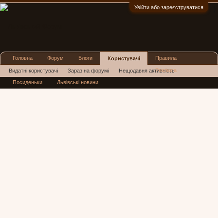
Увійти або зареєструватися
:)
Головна
Форум
Блоги
Правила
Користувачі
Реклама
Видатні користувачі
Зараз на форумі
Нещодавня активність
Посиденьки
Львівські новини
Нові повідомлення профілю