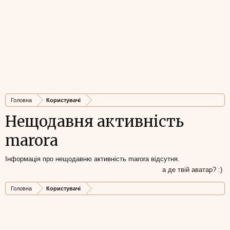
Головна
Користувачі
Нещодавня активність
marora
Інформація про нещодавню активність marora відсутня.
а де твій аватар? :)
Головна
Користувачі