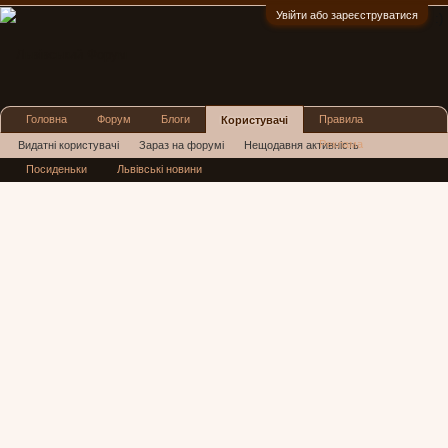
Увійти або зареєструватися
:)
Головна
Форум
Блоги
Правила
Користувачі
Реклама
Видатні користувачі
Зараз на форумі
Нещодавня активність
Посиденьки
Львівські новини
Нові повідомлення профілю