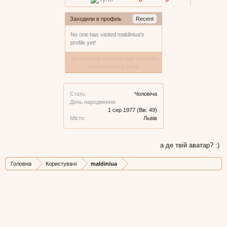
Заходили в профіль
Recent
No one has visited maldiniua's
profile yet!
За останній тиждень цей профіль
переглянуто 0 разів
Стать:
Чоловіча
День народження:
1 сер 1977
(Вік: 49)
Місто:
Львів
а де твій аватар? :)
Головна
Користувачі
maldiniua