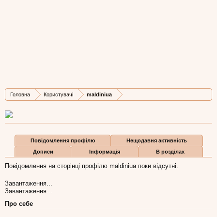
maldiniua
New Member
, Чоловіча, 49,
з
Львів
Остання активність maldiniua:
3 кві 2017
Дописів
Карма
Бали
Головна
Користувачі
maldiniua
1
4
3
Повідомлення профілю
Нещодавня активність
Дописи
Інформація
В розділах
Повідомлення на сторінці профілю maldiniua поки відсутні.
Завантаження...
Завантаження...
Про себе