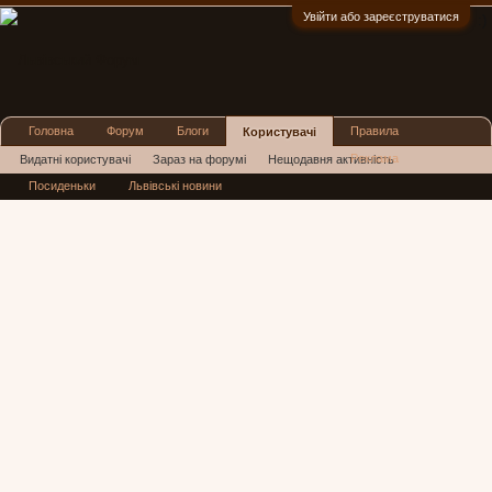
Увійти або зареєструватися
:)
Головна
Форум
Блоги
Правила
Користувачі
Реклама
Видатні користувачі
Зараз на форумі
Нещодавня активність
Посиденьки
Львівські новини
Нові повідомлення профілю