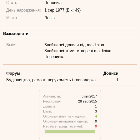
Стать:
Чоловіча
День народження:
1 сер 1977 (Вік: 49)
Місто:
Львів
Взаємодіяти
Вміст:
Знайти всі дописи від maldiniua
Знайти всі теми, створені maldiniua
Переписка
Форум
Дописи
Будівництво, ремонт, нерухомість і господарка
1
Активність:
3 кві 2017
Реєстрація:
28 вер 2015
Дописів:
1
Бали:
3
Отримані позитивні оцінки:
4
Отримані нейтральні оцінки:
0
Negative ratings received:
0