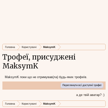
Головна
Користувачі
MaksymK
Трофеї, присуджені
MaksymK
MaksymK поки що не отримував(ла) будь-яких трофеїв.
Переглянути всі доступні трофеї
а де твій аватар? :)
Головна
Користувачі
MaksymK