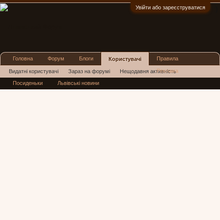
Увійти або зареєструватися
:)
Головна
Форум
Блоги
Правила
Користувачі
Реклама
Видатні користувачі
Зараз на форумі
Нещодавня активність
Посиденьки
Львівські новини
Нові повідомлення профілю