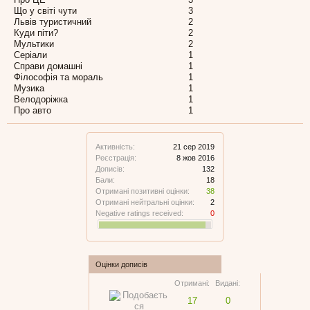
Що у світі чути
3
Львів туристичний
2
Куди піти?
2
Мультики
2
Серіали
1
Справи домашні
1
Філософія та мораль
1
Музика
1
Велодоріжка
1
Про авто
1
Активність:
21 сер 2019
Реєстрація:
8 жов 2016
Дописів:
132
Бали:
18
Отримані позитивні оцінки:
38
Отримані нейтральні оцінки:
2
Negative ratings received:
0
Оцінки дописів
Отримані:
Видані:
17
0