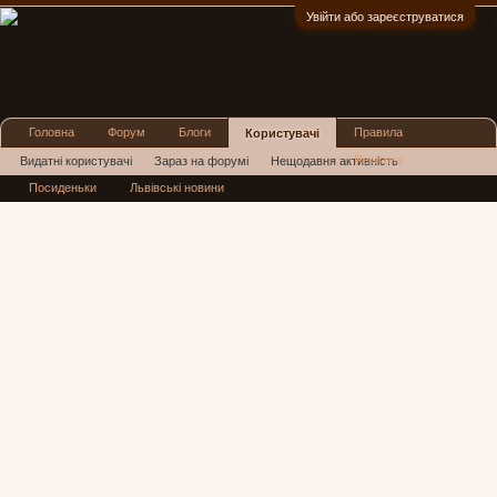
Увійти або зареєструватися
:)
Головна
Форум
Блоги
Правила
Користувачі
Реклама
Видатні користувачі
Зараз на форумі
Нещодавня активність
Посиденьки
Львівські новини
Нові повідомлення профілю