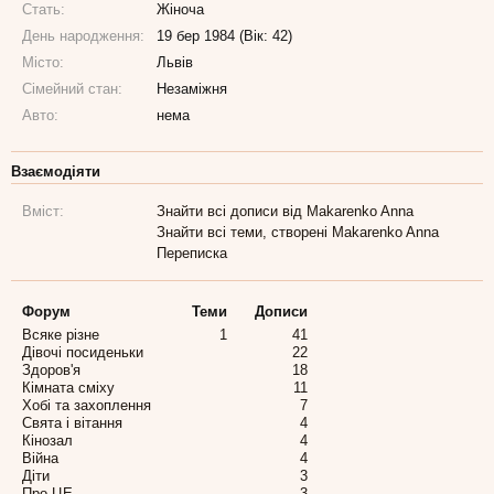
Стать:
Жіноча
День народження:
19 бер 1984 (Вік: 42)
Місто:
Львів
Сімейний стан:
Незаміжня
Авто:
нема
Взаємодіяти
Вміст:
Знайти всі дописи від Makarenko Anna
Знайти всі теми, створені Makarenko Anna
Переписка
Форум
Теми
Дописи
Всяке різне
1
41
Дівочі посиденьки
22
Здоров'я
18
Кімната сміху
11
Хобі та захоплення
7
Свята і вітання
4
Кінозал
4
Війна
4
Діти
3
Про ЦЕ
3