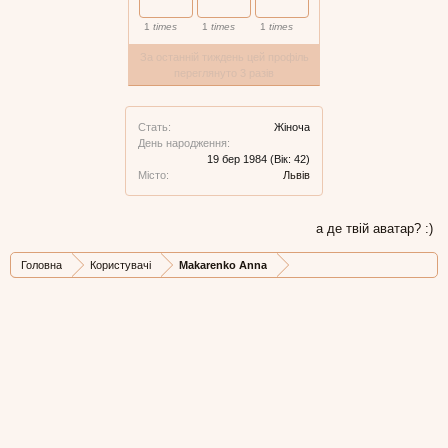
1
times
1
times
1
times
За останній тиждень цей профіль
переглянуто 3 разів
Стать:
Жіноча
День народження:
19 бер 1984
(Вік: 42)
Місто:
Львів
а де твій аватар? :)
Головна
Користувачі
Makarenko Anna