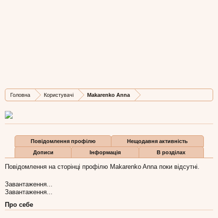
Makarenko Anna
Well-Known Member
, Жіноча, 42,
з
Львів
Остання активність Makarenko Anna:
21 сер 2019
Дописів
Карма
Бали
Головна
Користувачі
Makarenko Anna
132
17
18
Повідомлення профілю
Нещодавня активність
Дописи
Інформація
В розділах
Повідомлення на сторінці профілю Makarenko Anna поки відсутні.
Завантаження...
Завантаження...
Про себе