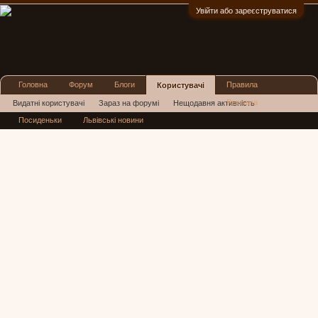
Увійти або зареєструватися
:)
Головна
Форум
Блоги
Правила
Користувачі
Реклама
Видатні користувачі
Зараз на форумі
Нещодавня активність
Посиденьки
Львівські новини
Нові повідомлення профілю