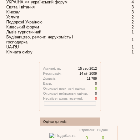
УКРАЇНА << український форум
4
Свята і вітання
3
Кінозал
3
Услуги
2
Подорожі Україною
2
Київський форум
2
Львів туристичний
1
Будівництво, ремонт, нерухомість і
1
господарка
UA-RU
1
Кімната сміху
1
Активність:
15 сер 2012
Реєстрація:
14 січ 2009
Дописів:
11.789
Бали:
0
Отримані позитивні оцінки:
0
Отримані нейтральні оцінки:
0
Negative ratings received:
0
Оцінки дописів
Отримані:
Видані:
0
0