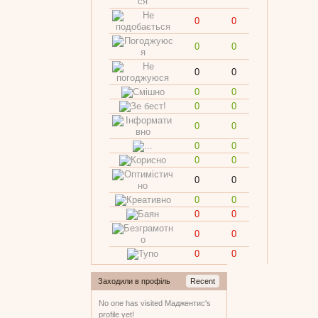
0
0
0
0
0
0
0
0
0
0
0
0
0
0
0
0
0
0
0
0
0
0
0
0
0
0
Заходили в профіль
Recent
No one has visited Маджентис's
profile yet!