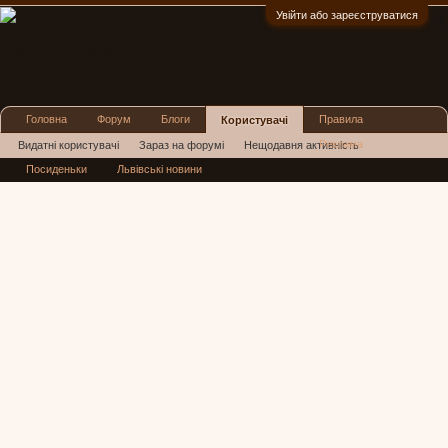
Увійти або зареєструватися
:)
Головна
Форум
Блоги
Правила
Користувачі
Реклама
Видатні користувачі
Зараз на форумі
Нещодавня активність
Посиденьки
Львівські новини
Нові повідомлення профілю