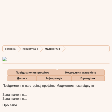
Маджентис
Главный Бухгалтер
, 49
Остання активність Маджентис:
15 сер 2012
Дописів
Карма
Бали
Головна
Користувачі
Маджентис
11.789
0
0
Повідомлення профілю
Нещодавня активність
Дописи
Інформація
В розділах
Повідомлення на сторінці профілю Маджентис поки відсутні.
Завантаження...
Завантаження...
Про себе