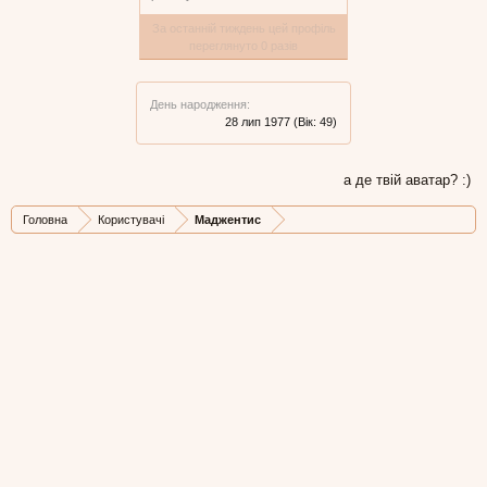
За останній тиждень цей профіль
переглянуто 0 разів
День народження:
28 лип 1977
(Вік: 49)
а де твій аватар? :)
Головна
Користувачі
Маджентис