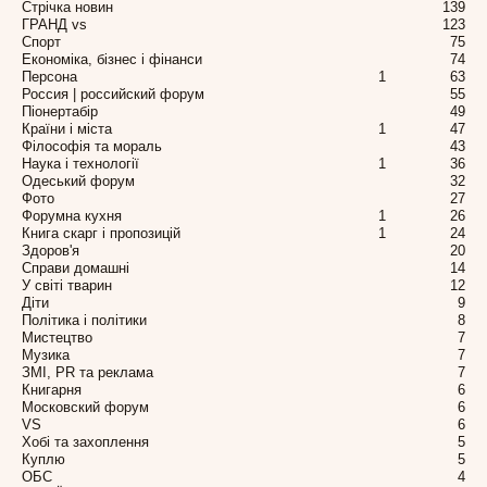
Стрічка новин
139
ГРАНД vs
123
Спорт
75
Економіка, бізнес і фінанси
74
Персона
1
63
Россия | российский форум
55
Піонертабір
49
Країни і міста
1
47
Філософія та мораль
43
Наука і технології
1
36
Одеський форум
32
Фото
27
Форумна кухня
1
26
Книга скарг і пропозицій
1
24
Здоров'я
20
Справи домашні
14
У світі тварин
12
Діти
9
Політика і політики
8
Мистецтво
7
Музика
7
ЗМІ, PR та реклама
7
Книгарня
6
Московский форум
6
VS
6
Хобі та захоплення
5
Куплю
5
ОБС
4