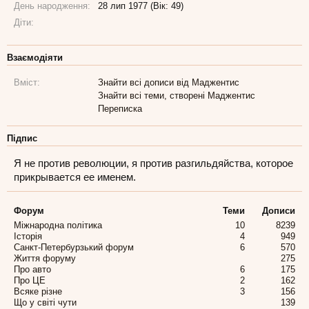
День народження:
28 лип 1977 (Вік: 49)
Діти:
Взаємодіяти
Вміст:
Знайти всі дописи від Маджентис
Знайти всі теми, створені Маджентис
Переписка
Підпис
Я не против революции, я против разгильдяйства, которое
прикрывается ее именем.
Форум
Теми
Дописи
Міжнародна політика
10
8239
Історія
4
949
Санкт-Петербурзький форум
6
570
Життя форуму
275
Про авто
6
175
Про ЦЕ
2
162
Всяке різне
3
156
Що у світі чути
139