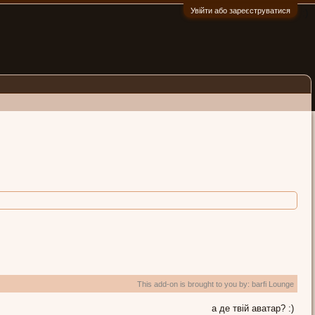
Увійти або зареєструватися
:)
This add-on is brought to you by:
barfi Lounge
а де твій аватар? :)