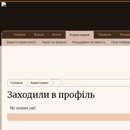
Головна
Форум
Блоги
Правила
Рекла
Користувачі
Видатні користувачі
Зараз на форумі
Нещодавня активність
Нові повідо
Головна
Користувачі
Заходили в профіль
No visitors yet!