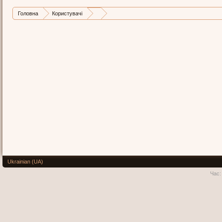
Головна
Користувачі
Ukrainian (UA)
Час: