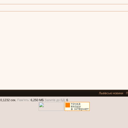
Львівські новини
П
0,1232 сек.
Пам'ять:
6,250 МБ
Запитів до БД:
6