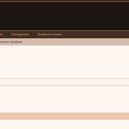
ма
Посиденьки
Львівські новини
млення профілю