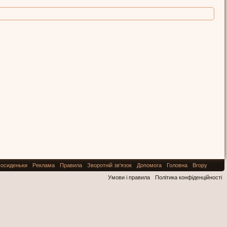
осиденьки
Реклама
Правила
Зворотній зв'язок
Допомога
Головна
Вгору
Умови і правила
Політика конфіденційності