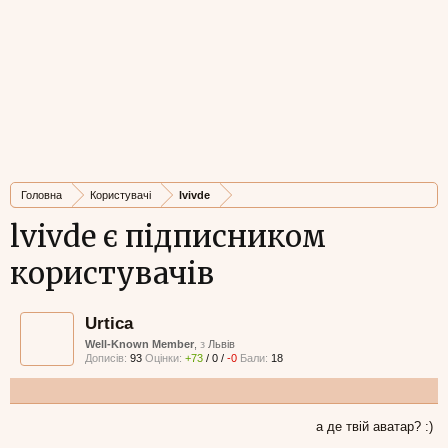
Головна
Користувачі
lvivde
lvivde є підписником
користувачів
Urtica
Well-Known Member
,
з
Львів
Дописів:
93
Оцінки:
+73
/
0
/
-0
Бали:
18
а де твій аватар? :)