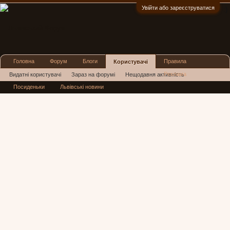
Увійти або зареєструватися
:)
Головна
Форум
Блоги
Правила
Користувачі
Реклама
Видатні користувачі
Зараз на форумі
Нещодавня активність
Посиденьки
Львівські новини
Нові повідомлення профілю