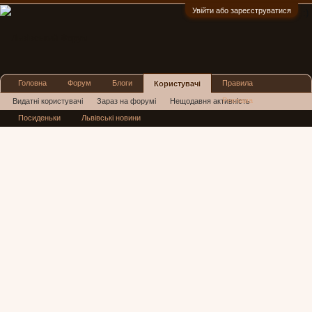
Увійти або зареєструватися
:)
Головна
Форум
Блоги
Правила
Користувачі
Реклама
Видатні користувачі
Зараз на форумі
Нещодавня активність
Посиденьки
Львівські новини
Нові повідомлення профілю