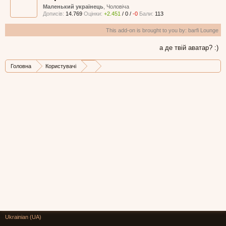
Маленький українець
, Чоловіча
Дописів:
14.769
Оцінки:
+2.451
/
0
/
-0
Бали:
113
This add-on is brought to you by:
barfi Lounge
а де твій аватар? :)
Головна
Користувачі
Ukrainian (UA)