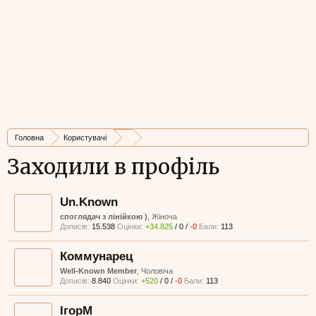
Головна
Користувачі
Заходили в профіль
Un.Known
споглядач з лінійкою )
, Жіноча
Дописів:
15.538
Оцінки:
+34.825
/
0
/
-0
Бали:
113
Коммунарец
Well-Known Member
, Чоловіча
Дописів:
8.840
Оцінки:
+520
/
0
/
-0
Бали:
113
ІгорМ