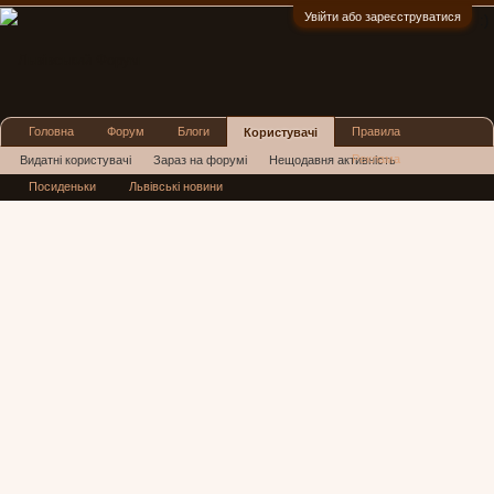
Увійти або зареєструватися
:)
Головна
Форум
Блоги
Правила
Користувачі
Реклама
Видатні користувачі
Зараз на форумі
Нещодавня активність
Посиденьки
Львівські новини
Нові повідомлення профілю