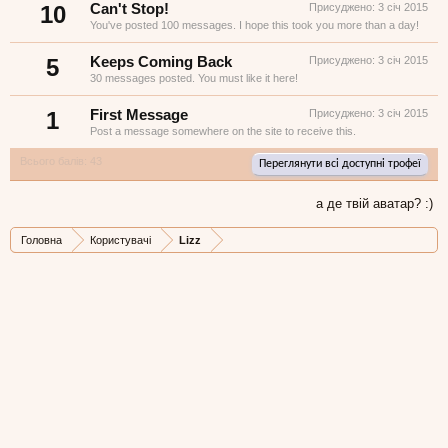
10
Can't Stop!
Присуджено:
3 січ 2015
You've posted 100 messages. I hope this took you more than a day!
5
Keeps Coming Back
Присуджено:
3 січ 2015
30 messages posted. You must like it here!
1
First Message
Присуджено:
3 січ 2015
Post a message somewhere on the site to receive this.
Всього балів: 43
Переглянути всі доступні трофеї
а де твій аватар? :)
Головна
Користувачі
Lizz