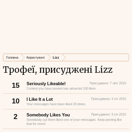
Головна
Користувачі
Lizz
Трофеї, присуджені Lizz
15
Seriously Likeable!
Присуджено:
7 лют 2015
Content you have posted has attracted 100 likes.
10
I Like It a Lot
Присуджено:
3 січ 2015
Your messages have been liked 25 times.
2
Somebody Likes You
Присуджено:
3 січ 2015
Somebody out there liked one of your messages. Keep posting like
that for more!