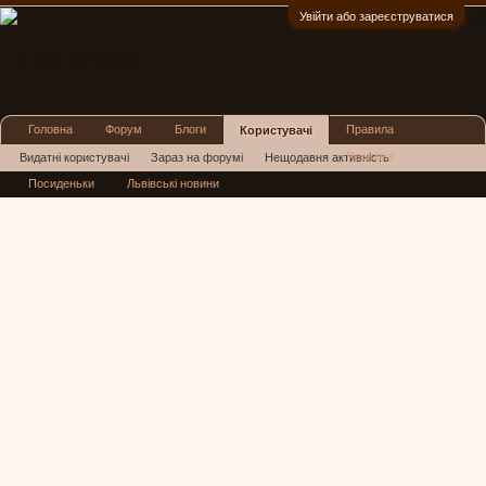
Увійти або зареєструватися
:)
Головна
Форум
Блоги
Правила
Користувачі
Реклама
Видатні користувачі
Зараз на форумі
Нещодавня активність
Посиденьки
Львівські новини
Нові повідомлення профілю