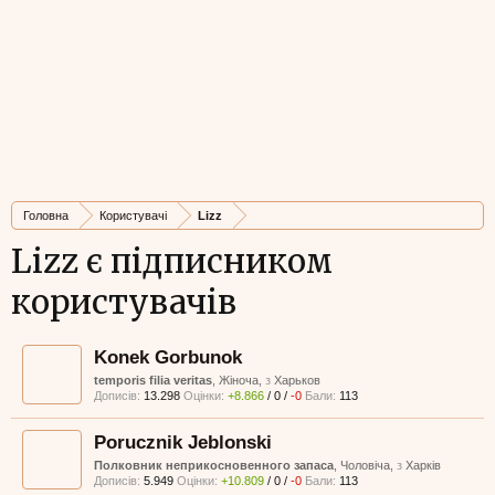
Головна
Користувачі
Lizz
Lizz є підписником
користувачів
Konek Gorbunok
temporis filia veritas
, Жіноча,
з
Харьков
Дописів:
13.298
Оцінки:
+8.866
/
0
/
-0
Бали:
113
Porucznik Jeblonski
Полковник неприкосновенного запаса
, Чоловіча,
з
Харків
Дописів:
5.949
Оцінки:
+10.809
/
0
/
-0
Бали:
113