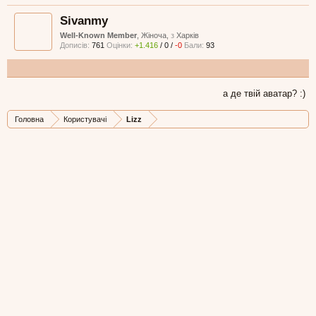
Sivanmy
Well-Known Member
, Жіноча,
з
Харків
Дописів:
761
Оцінки:
+1.416
/
0
/
-0
Бали:
93
а де твій аватар? :)
Головна
Користувачі
Lizz