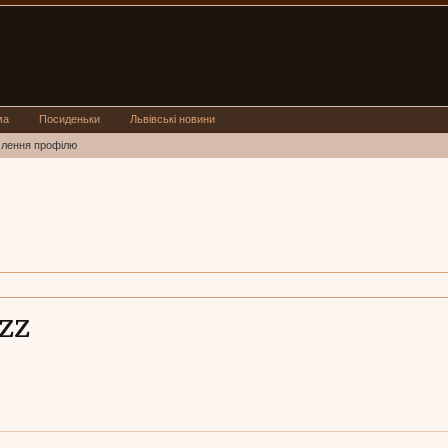
ма
Посиденьки
Львівські новини
млення профілю
zz