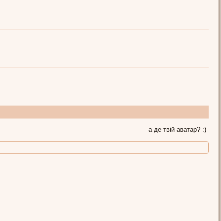
а де твій аватар? :)