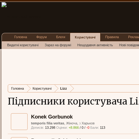
Головна
Форум
Блоги
Правила
Рекла
Користувачі
Видатні користувачі
Зараз на форумі
Нещодавня активність
Нові повідо
Головна
Користувачі
Lizz
Підписники користувача Li
Konek Gorbunok
temporis filia veritas
, Жіноча,
з
Харьков
Дописів:
13.298
Оцінки:
+8.866
/
0
/
-0
Бали:
113