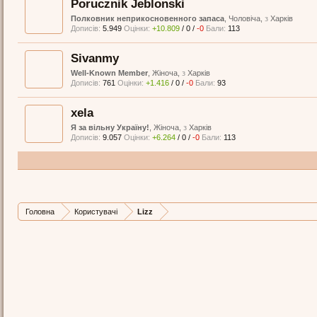
Porucznik Jeblonski
Полковник неприкосновенного запаса
, Чоловіча,
з
Харків
Дописів:
5.949
Оцінки:
+10.809
/
0
/
-0
Бали:
113
Sivanmy
Well-Known Member
, Жіноча,
з
Харків
Дописів:
761
Оцінки:
+1.416
/
0
/
-0
Бали:
93
xela
Я за вільну Україну!
, Жіноча,
з
Харків
Дописів:
9.057
Оцінки:
+6.264
/
0
/
-0
Бали:
113
Головна
Користувачі
Lizz