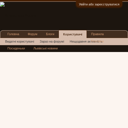
Увійти або зареєструватися
:)
Головна
Форум
Блоги
Правила
Користувачі
Реклама
Видатні користувачі
Зараз на форумі
Нещодавня активність
Посиденьки
Львівські новини
Нові повідомлення профілю