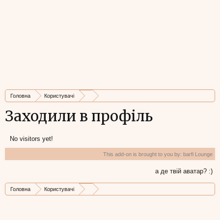
Головна
Користувачі
Заходили в профіль
No visitors yet!
This add-on is brought to you by:
barfi Lounge
а де твій аватар? :)
Головна
Користувачі