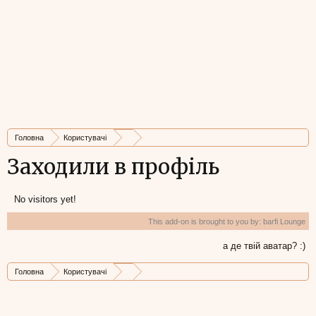
Головна
Користувачі
Заходили в профіль
No visitors yet!
This add-on is brought to you by:
barfi Lounge
а де твій аватар? :)
Головна
Користувачі