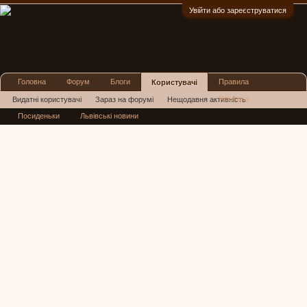
Увійти або зареєструватися
:)
Головна
Форум
Блоги
Правила
Користувачі
Реклама
Видатні користувачі
Зараз на форумі
Нещодавня активність
Посиденьки
Львівські новини
Нові повідомлення профілю