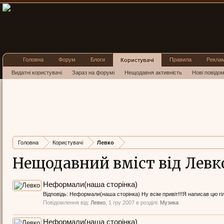
Головна
Форум
Блоги
Правила
Рекла
Користувачі
Видатні користувачі
Зараз на форумі
Нещодавня активність
Нові повідо
Головна
Користувачі
Левко
Нещодавний вміст від Левк
Неформали(наша сторінка)
Відповідь: Неформали(наша сторінка) Ну всім привіт!!!Я написав цю гі
Повідомлення від:
Левко
,
1 гру 2007
в розділі:
Музика
Неформали(наша сторінка)