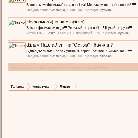
Відповідь: Неформали(наша сторінка) Москалям вхід заборонений!!!!!!
Повідомлення від:
Левко
,
18 кві 2007
в розділі:
Музика
Неформали(наша сторінка)
Всім неформалам сюди!!!!Росказуйте про себе!!!! Шукайте друзів!!!!
Автор теми:
Левко
,
13 кві 2007
, відповідей - 191, в розділі:
Музика
фільм Павла Лунґіна "Острів" - бачили ?
Відповідь: фільм Павла Лунґіна "Острів" - бачили ? Ви москалі!!!!!!!!!!!!!
Повідомлення від:
Левко
,
13 кві 2007
в розділі:
Кінозал
Знайти всі дописи від Левко
Знайти всі теми, створені Левко
Головна
Користувачі
Левко