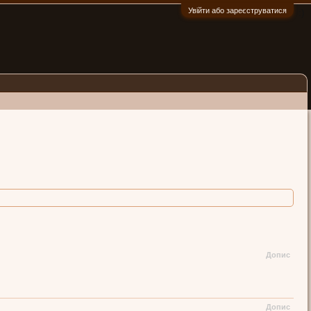
Увійти або зареєструватися
:)
Допис
Допис