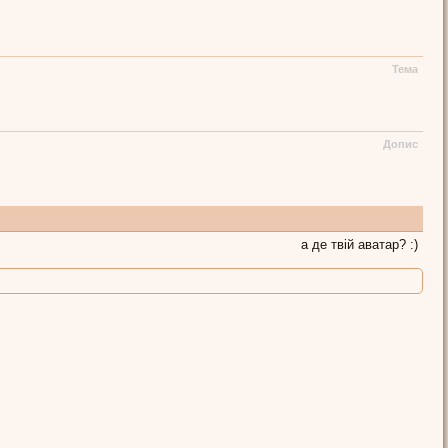
Тема
Допис
а де твій аватар? :)