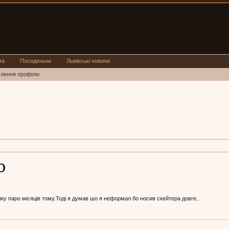
ма
Посиденьки
Львівські новини
млення профілю
о
лку паро місяців тому.Тоді я думав шо я неформал бо носив скейтера довге...