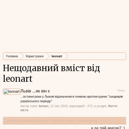
Головна
Користувачі
leonart
Нещодавний вміст від
leonart
Львів ...як він є
Тема
...останні роки у Львові відзначилися появою архітектурних "шедеврів
українського періоду"
Автор теми:
leonart
,
12 лют 2015
, відповідей - 272, в розділі:
Життя
міста
Знайти всі дописи від leonart
Знайти всі теми, створені leonart
а де твій аватар? :)