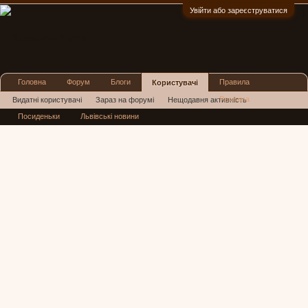
Увійти або зареєструватися
:)
Головна
Форум
Блоги
Правила
Користувачі
Реклама
Видатні користувачі
Зараз на форумі
Нещодавня активність
Посиденьки
Львівські новини
Нові повідомлення профілю