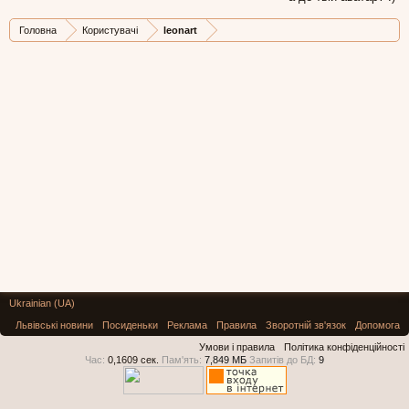
Головна
Користувачі
leonart
Ukrainian (UA)
Львівські новини
Посиденьки
Реклама
Правила
Зворотній зв'язок
Допомога
Умови і правила
Політика конфіденційності
Час:
0,1609 сек.
Пам'ять:
7,849 МБ
Запитів до БД:
9