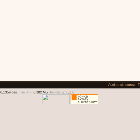
Львівські новини
П
0,1359 сек.
Пам'ять:
6,382 МБ
Запитів до БД:
8