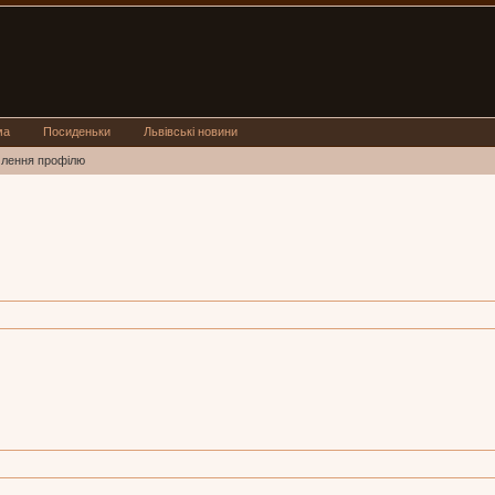
ма
Посиденьки
Львівські новини
млення профілю