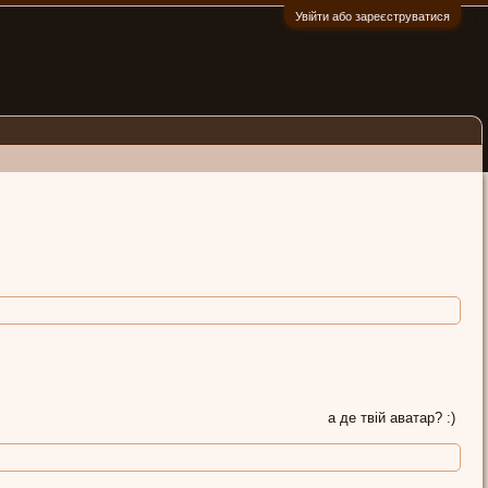
Увійти або зареєструватися
:)
а де твій аватар? :)