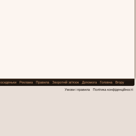
осиденьки
Реклама
Правила
Зворотній зв'язок
Допомога
Головна
Вгору
Умови і правила
Політика конфіденційності