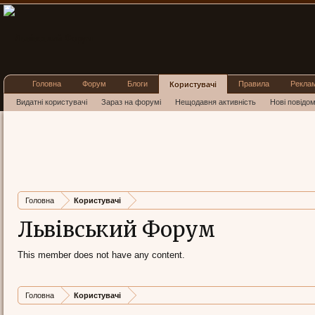
Головна
Форум
Блоги
Правила
Рекла
Користувачі
Видатні користувачі
Зараз на форумі
Нещодавня активність
Нові повідо
Головна
Користувачі
Львівський Форум
This member does not have any content.
Головна
Користувачі