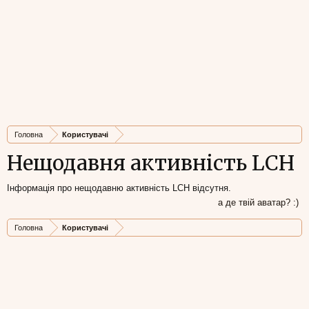
Головна
Користувачі
Нещодавня активність LCH
Інформація про нещодавню активність LCH відсутня.
а де твій аватар? :)
Головна
Користувачі