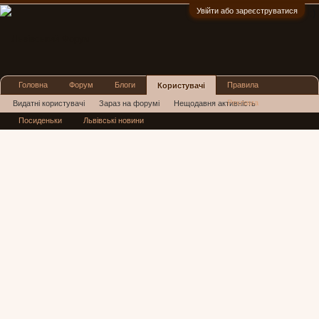
Увійти або зареєструватися
:)
Головна
Форум
Блоги
Правила
Користувачі
Реклама
Видатні користувачі
Зараз на форумі
Нещодавня активність
Посиденьки
Львівські новини
Нові повідомлення профілю