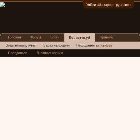
Увійти або зареєструватися
:)
Головна
Форум
Блоги
Правила
Користувачі
Реклама
Видатні користувачі
Зараз на форумі
Нещодавня активність
Посиденьки
Львівські новини
Нові повідомлення профілю