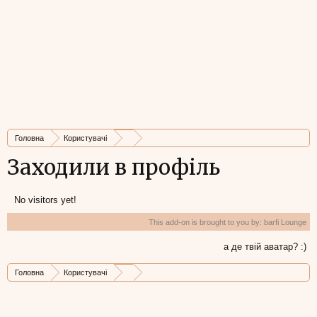
Головна
Користувачі
Заходили в профіль
No visitors yet!
This add-on is brought to you by:
barfi Lounge
а де твій аватар? :)
Головна
Користувачі