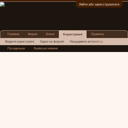
Увійти або зареєструватися
:)
Головна
Форум
Блоги
Правила
Користувачі
Реклама
Видатні користувачі
Зараз на форумі
Нещодавня активність
Посиденьки
Львівські новини
Нові повідомлення профілю