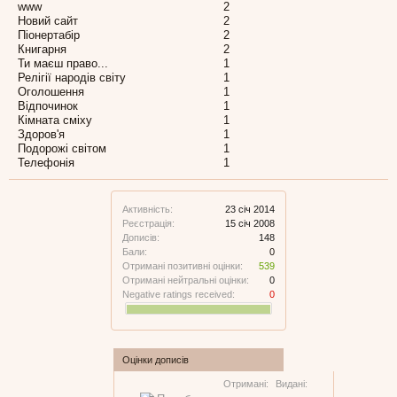
www
2
Новий сайт
2
Піонертабір
2
Книгарня
2
Ти маєш право...
1
Релігії народів світу
1
Оголошення
1
Відпочинок
1
Кімната сміху
1
Здоров'я
1
Подорожі світом
1
Телефонія
1
Активність:
23 січ 2014
Реєстрація:
15 січ 2008
Дописів:
148
Бали:
0
Отримані позитивні оцінки:
539
Отримані нейтральні оцінки:
0
Negative ratings received:
0
Оцінки дописів
Отримані:
Видані: