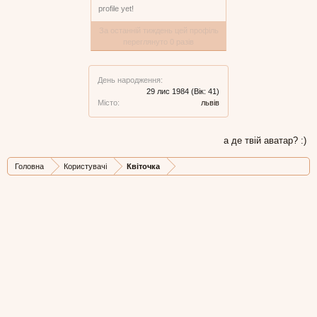
profile yet!
За останній тиждень цей профіль
переглянуто 0 разів
День народження:
29 лис 1984
(Вік: 41)
Місто:
львів
а де твій аватар? :)
Головна
Користувачі
Квіточка