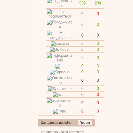
539
234
0
0
0
0
0
0
0
0
0
0
0
0
0
0
0
0
0
0
0
0
0
0
0
0
0
0
Заходили в профіль
Recent
No one has visited Квіточка's