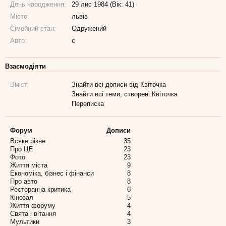
День народження:
29 лис 1984 (Вік: 41)
Місто:
львів
Сімейний стан:
Одружений
Авто:
є
Взаємодіяти
Вміст:
Знайти всі дописи від Квіточка
Знайти всі теми, створені Квіточка
Переписка
Форум
Дописи
Всяке різне
35
Про ЦЕ
23
Фото
23
Життя міста
9
Економіка, бізнес і фінанси
8
Про авто
8
Ресторанна критика
6
Кінозал
5
Життя форуму
4
Свята і вітання
4
Мультики
3