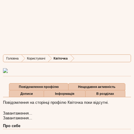
Квіточка
Well-Known Member
, 41,
з
львів
Остання активність Квіточка:
23 січ 2014
Дописів
Карма
Бали
Головна
Користувачі
Квіточка
148
539
0
Повідомлення профілю
Нещодавня активність
Дописи
Інформація
В розділах
Повідомлення на сторінці профілю Квіточка поки відсутні.
Завантаження...
Завантаження...
Про себе