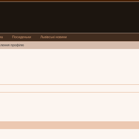
ма
Посиденьки
Львівські новини
млення профілю