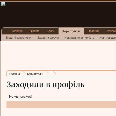
Головна
Форум
Блоги
Правила
Рекла
Користувачі
Видатні користувачі
Зараз на форумі
Нещодавня активність
Нові повідо
Головна
Користувачі
Заходили в профіль
No visitors yet!