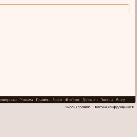
осиденьки
Реклама
Правила
Зворотній зв'язок
Допомога
Головна
Вгору
Умови і правила
Політика конфіденційності