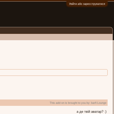
Увійти або зареєструватися
:)
This add-on is brought to you by:
barfi Lounge
а де твій аватар? :)