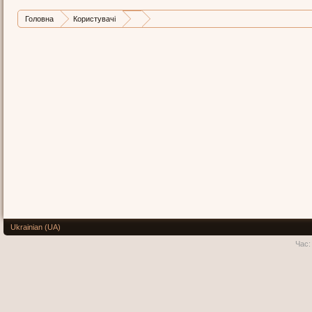
Головна
Користувачі
Ukrainian (UA)
Час: