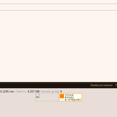
Львівські новини
П
0,1185 сек.
Пам'ять:
6,257 МБ
Запитів до БД:
6