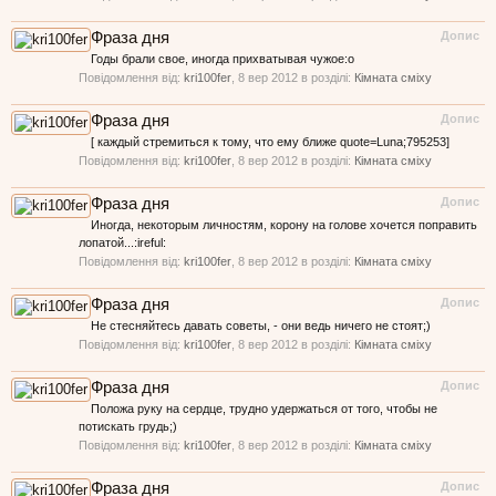
Фраза дня
Допис
Годы брали свое, иногда прихватывая чужое:o
Повідомлення від:
kri100fer
,
8 вер 2012
в розділі:
Кімната сміху
Фраза дня
Допис
[ каждый стремиться к тому, что ему ближе quote=Luna;795253]
Повідомлення від:
kri100fer
,
8 вер 2012
в розділі:
Кімната сміху
Фраза дня
Допис
Иногда, некоторым личностям, корону на голове хочется поправить
лопатой...:ireful:
Повідомлення від:
kri100fer
,
8 вер 2012
в розділі:
Кімната сміху
Фраза дня
Допис
Не стесняйтесь давать советы, - они ведь ничего не стоят;)
Повідомлення від:
kri100fer
,
8 вер 2012
в розділі:
Кімната сміху
Фраза дня
Допис
Положа руку на сердце, трудно удержаться от того, чтобы не
потискать грудь;)
Повідомлення від:
kri100fer
,
8 вер 2012
в розділі:
Кімната сміху
Фраза дня
Допис