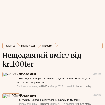
Головна
Користувачі
kri100fer
Нещодавний вміст від
kri100fer
Фраза дня
Допис
Никогда не говори: "Я ошибся", лучше скажи: "Надо же, как
интересно получилось:)
Повідомлення від:
kri100fer
,
8 вер 2012
в розділі:
Кімната сміху
Фраза дня
Допис
С годами не больше мудреешь, а больше мудришь.
Повідомлення від:
kri100fer
,
8 вер 2012
в розділі:
Кімната сміху