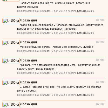
Если мужчина хороший, то не важно, какого цвета у него
Бентли..:rolleyes:
Повідомлення від:
kri100fer
,
8 вер 2012
в розділі:
Кімната сміху
Фраза дня
Допис
Какое бы ни было прошлое у человека, его будущее незапятнано.:o
Барышни (((У Всех прошу прощенья))):greeting:
Повідомлення від:
kri100fer
,
7 вер 2012
в розділі:
Кімната сміху
Фраза дня
Допис
Женские беды не велики - любую можно прикрыть шубой! :(
Повідомлення від:
kri100fer
,
7 вер 2012
в розділі:
Кімната сміху
Фраза дня
Допис
Как жаль, что в магазинах не продаётся мозг. Так хочется иногда
сделать кому-нибудь подарок ;)
Повідомлення від:
kri100fer
,
7 вер 2012
в розділі:
Кімната сміху
Фраза дня
Допис
Счастье - это единственное, что можно дать другому, не отнимая
ничего у себя;)
Повідомлення від:
kri100fer
,
7 вер 2012
в розділі:
Кімната сміху
Фраза дня
Допис