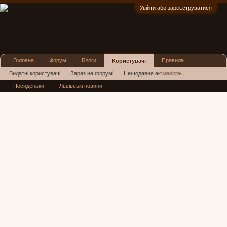
Увійти або зареєструватися
:)
Головна
Форум
Блоги
Правила
Користувачі
Реклама
Видатні користувачі
Зараз на форумі
Нещодавня активність
Посиденьки
Львівські новини
Нові повідомлення профілю