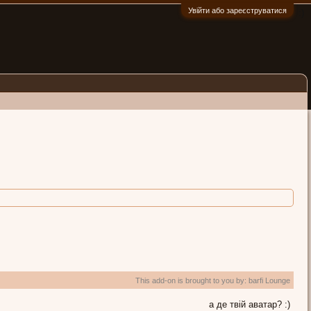
Увійти або зареєструватися
:)
This add-on is brought to you by:
barfi Lounge
а де твій аватар? :)