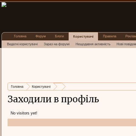
Головна
Форум
Блоги
Правила
Рекла
Користувачі
Видатні користувачі
Зараз на форумі
Нещодавня активність
Нові повідо
Головна
Користувачі
Заходили в профіль
No visitors yet!