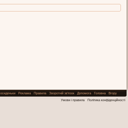
осиденьки
Реклама
Правила
Зворотній зв'язок
Допомога
Головна
Вгору
Умови і правила
Політика конфіденційності