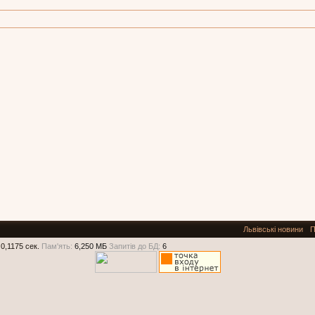
Львівські новини
П
0,1175 сек.
Пам'ять:
6,250 МБ
Запитів до БД:
6