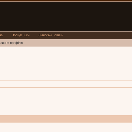
ма
Посиденьки
Львівські новини
млення профілю