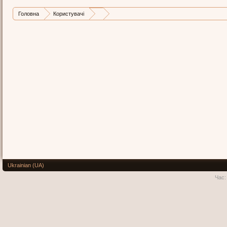
Головна
Користувачі
Ukrainian (UA)
Час: