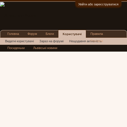
Увійти або зареєструватися
:)
Головна
Форум
Блоги
Правила
Користувачі
Реклама
Видатні користувачі
Зараз на форумі
Нещодавня активність
Посиденьки
Львівські новини
Нові повідомлення профілю