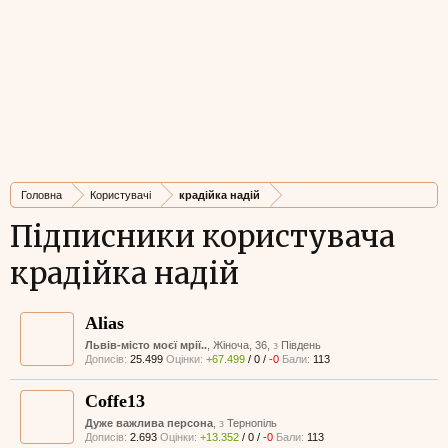
Головна
Користувачі
крадійка надій
Підписники користувача
крадійка надій
Alias
Львів-місто моєї мрії..
, Жіноча, 36,
з
Південь
Дописів:
25.499
Оцінки:
+67.499
/
0
/
-0
Бали:
113
Coffe13
Дуже важлива персона
,
з
Тернопіль
Дописів:
2.693
Оцінки:
+13.352
/
0
/
-0
Бали:
113