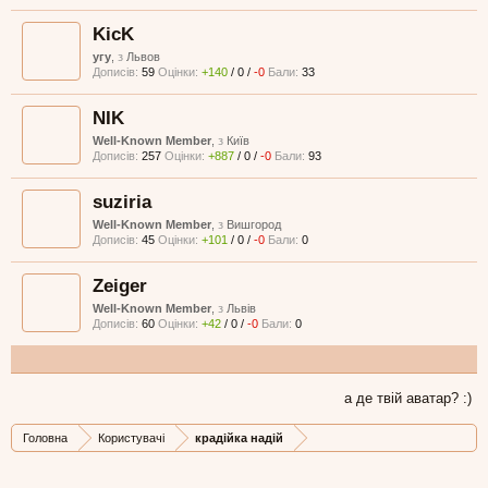
KicK
угу
,
з
Львов
Дописів:
59
Оцінки:
+140
/
0
/
-0
Бали:
33
NIK
Well-Known Member
,
з
Київ
Дописів:
257
Оцінки:
+887
/
0
/
-0
Бали:
93
suziria
Well-Known Member
,
з
Вишгород
Дописів:
45
Оцінки:
+101
/
0
/
-0
Бали:
0
Zeiger
Well-Known Member
,
з
Львів
Дописів:
60
Оцінки:
+42
/
0
/
-0
Бали:
0
а де твій аватар? :)
Головна
Користувачі
крадійка надій