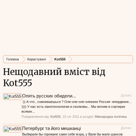
Головна
Користувачі
Kot555
Нещодавний вміст від
Kot555
Опять русских обидели...
Допис
:)) А что , сомневаешься ? Оле-оле-оле-олеееее Россия -впердееее...
)))) У нас есть нанотехнологии и сколковы... Мы мочим в сортирах
всяких...
Повідомлення від:
Kot555
,
15 січ 2011
в розділі:
Міжнародна політика
Петербург та його мешканці
Допис
Выбирали бы горожане сами себе мэра, у Вали бы мало шансов