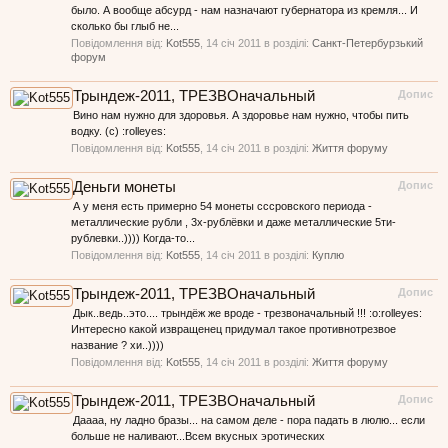
было. А вообще абсурд - нам назначают губернатора из кремля... И
сколько бы глыб не...
Повідомлення від:
Kot555
,
14 січ 2011
в розділі:
Санкт-Петербурзький
форум
Трындеж-2011, ТРЕЗВОначальный
Допис
Вино нам нужно для здоровья. А здоровье нам нужно, чтобы пить
водку. (с) :rolleyes:
Повідомлення від:
Kot555
,
14 січ 2011
в розділі:
Життя форуму
Деньги монеты
Допис
А у меня есть примерно 54 монеты сссровского периода -
металлические рубли , 3х-рублёвки и даже металлические 5ти-
рублевки..)))) Когда-то...
Повідомлення від:
Kot555
,
14 січ 2011
в розділі:
Куплю
Трындеж-2011, ТРЕЗВОначальный
Допис
Дык..ведь..это.... трындёж же вроде - трезвоначальный !!! :o:rolleyes:
Интересно какой извращенец придумал такое противнотрезвое
название ? хи..))))
Повідомлення від:
Kot555
,
14 січ 2011
в розділі:
Життя форуму
Трындеж-2011, ТРЕЗВОначальный
Допис
Даааа, ну ладно бразы... на самом деле - пора падать в люлю... если
больше не наливают...Всем вкусных эротических