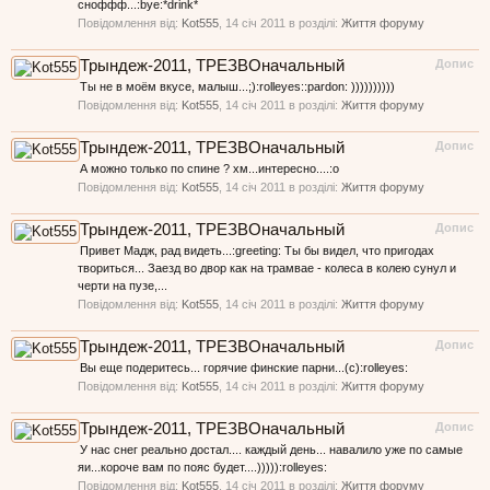
сноффф...:bye:*drink*
Повідомлення від:
Kot555
,
14 січ 2011
в розділі:
Життя форуму
Трындеж-2011, ТРЕЗВОначальный
Допис
Ты не в моём вкусе, малыш...;):rolleyes::pardon: ))))))))))
Повідомлення від:
Kot555
,
14 січ 2011
в розділі:
Життя форуму
Трындеж-2011, ТРЕЗВОначальный
Допис
А можно только по спине ? хм...интересно....:o
Повідомлення від:
Kot555
,
14 січ 2011
в розділі:
Життя форуму
Трындеж-2011, ТРЕЗВОначальный
Допис
Привет Мадж, рад видеть...:greeting: Ты бы видел, что пригодах
твориться... Заезд во двор как на трамвае - колеса в колею сунул и
черти на пузе,...
Повідомлення від:
Kot555
,
14 січ 2011
в розділі:
Життя форуму
Трындеж-2011, ТРЕЗВОначальный
Допис
Вы еще подеритесь... горячие финские парни...(с):rolleyes:
Повідомлення від:
Kot555
,
14 січ 2011
в розділі:
Життя форуму
Трындеж-2011, ТРЕЗВОначальный
Допис
У нас снег реально достал.... каждый день... навалило уже по самые
яи...короче вам по пояс будет....))))):rolleyes:
Повідомлення від:
Kot555
,
14 січ 2011
в розділі:
Життя форуму