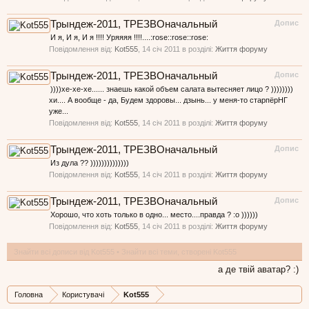
Трындеж-2011, ТРЕЗВОначальный
Допис
И я, И я, И я !!!! Уряяяя !!!!....:rose::rose::rose:
Повідомлення від:
Kot555
,
14 січ 2011
в розділі:
Життя форуму
Трындеж-2011, ТРЕЗВОначальный
Допис
))))хе-хе-хе...... знаешь какой объем салата вытесняет лицо ? ))))))))
хи.... А вообще - да, Будем здоровы... дзынь... у меня-то старпёрНГ
уже...
Повідомлення від:
Kot555
,
14 січ 2011
в розділі:
Життя форуму
Трындеж-2011, ТРЕЗВОначальный
Допис
Из дула ?? ))))))))))))))
Повідомлення від:
Kot555
,
14 січ 2011
в розділі:
Життя форуму
Трындеж-2011, ТРЕЗВОначальный
Допис
Хорошо, что хоть только в одно... место....правда ? :o ))))))
Повідомлення від:
Kot555
,
14 січ 2011
в розділі:
Життя форуму
Знайти всі дописи від Kot555
Знайти всі теми, створені Kot555
а де твій аватар? :)
Головна
Користувачі
Kot555