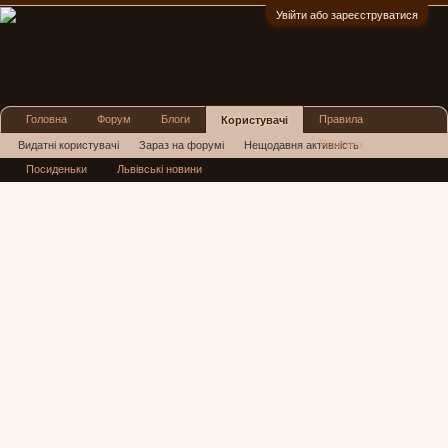
Увійти або зареєструватися
:)
Головна
Форум
Блоги
Правила
Користувачі
Реклама
Видатні користувачі
Зараз на форумі
Нещодавня активність
Посиденьки
Львівські новини
Нові повідомлення профілю