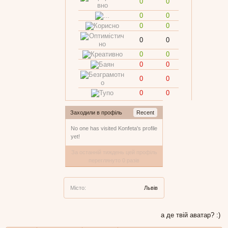
0
0
0
0
0
0
0
0
0
0
0
0
0
0
0
0
Заходили в профіль
Recent
No one has visited Konfeta's profile
yet!
За останній тиждень цей профіль
переглянуто 0 разів
Місто:
Львів
а де твій аватар? :)