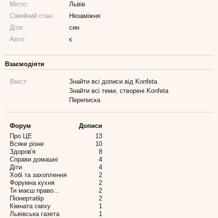
Місто:
Львів
Сімейний стан:
Незаміжня
Діти:
син
Авто:
є
Взаємодіяти
Вміст:
Знайти всі дописи від Konfeta
Знайти всі теми, створені Konfeta
Переписка
Форум
Дописи
Про ЦЕ
13
Всяке різне
10
Здоров'я
8
Справи домашні
4
Діти
4
Хобі та захоплення
2
Форумна кухня
2
Ти маєш право...
2
Піонертабір
2
Кімната сміху
1
Львівська газета
1