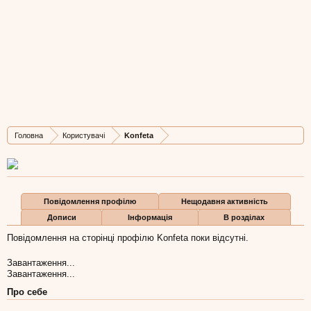
Konfeta
Well-Known Member
,
з
Львів
Остання активність Konfeta:
4 гру 2013
Дописів
Карма
Бали
Головна
Користувачі
Konfeta
49
20
0
Повідомлення профілю
Нещодавня активність
Дописи
Інформація
В розділах
Повідомлення на сторінці профілю Konfeta поки відсутні.
Завантаження...
Завантаження...
Про себе