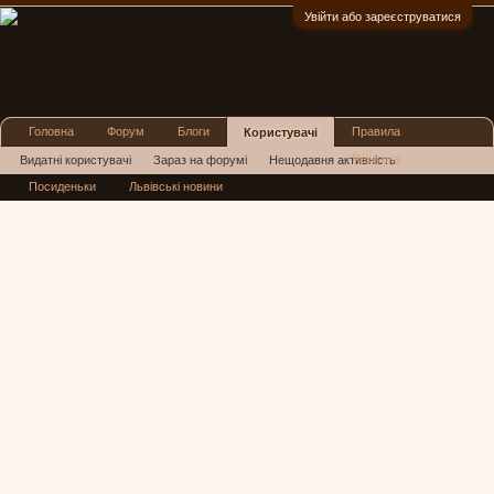
Увійти або зареєструватися
:)
Головна
Форум
Блоги
Правила
Користувачі
Реклама
Видатні користувачі
Зараз на форумі
Нещодавня активність
Посиденьки
Львівські новини
Нові повідомлення профілю