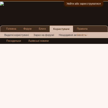
Увійти або зареєструватися
:)
Головна
Форум
Блоги
Правила
Користувачі
Реклама
Видатні користувачі
Зараз на форумі
Нещодавня активність
Посиденьки
Львівські новини
Нові повідомлення профілю