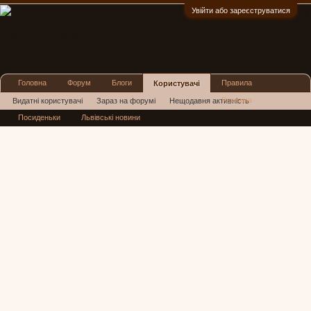
Увійти або зареєструватися
:)
Головна
Форум
Блоги
Правила
Користувачі
Реклама
Видатні користувачі
Зараз на форумі
Нещодавня активність
Посиденьки
Львівські новини
Нові повідомлення профілю