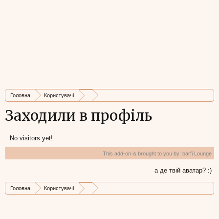
Головна
Користувачі
Заходили в профіль
No visitors yet!
This add-on is brought to you by:
barfi Lounge
а де твій аватар? :)
Головна
Користувачі