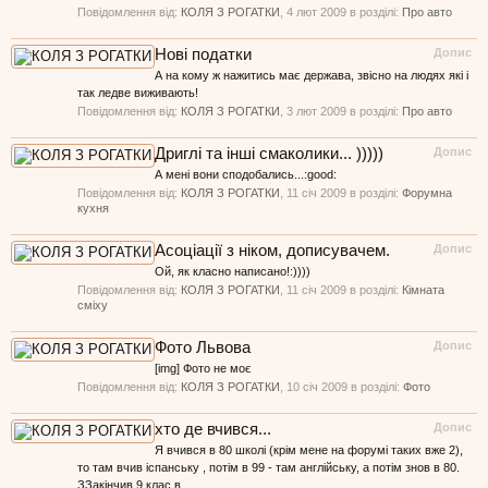
Повідомлення від:
КОЛЯ З РОГАТКИ
,
4 лют 2009
в розділі:
Про авто
Нові податки
Допис
А на кому ж нажитись має держава, звісно на людях які і
так ледве виживають!
Повідомлення від:
КОЛЯ З РОГАТКИ
,
3 лют 2009
в розділі:
Про авто
Дриглі та інші смаколики... )))))
Допис
А мені вони сподобались...:good:
Повідомлення від:
КОЛЯ З РОГАТКИ
,
11 січ 2009
в розділі:
Форумна
кухня
Асоціації з ніком, дописувачем.
Допис
Ой, як класно написано!:))))
Повідомлення від:
КОЛЯ З РОГАТКИ
,
11 січ 2009
в розділі:
Кімната
сміху
Фото Львова
Допис
[img] Фото не моє
Повідомлення від:
КОЛЯ З РОГАТКИ
,
10 січ 2009
в розділі:
Фото
хто де вчився...
Допис
Я вчився в 80 школі (крім мене на форумі таких вже 2),
то там вчив іспанську , потім в 99 - там англійську, а потім знов в 80.
ЗЗакінчив 9 клас в...