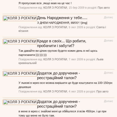
Я пропускаю всіх ,якщо маю на це час !
Повідомлення від:
КОЛЯ З РОГАТКИ
,
15 бер 2009
в розділі:
Про авто
День Народження у тебе.....
Допис
З ДНЕМ НАРОДЖЕННЯ, МИХУ ! [img]
Повідомлення від:
КОЛЯ З РОГАТКИ
,
9 лют 2009
в розділі:
Свята і
вітання
Краде в своїх... Що робити,
Допис
пробачити і забути!?
Так давайте ви цілою групою будете кожин день в неї щось
партизанити:))):))):)))
Повідомлення від:
КОЛЯ З РОГАТКИ
,
7 лют 2009
в розділі:
Львів
кримінальний
Додаток до доручення -
Допис
реєстраційний талон?
У львові в мрео все можна вирішити це буде коштувати на 100-150грн
дешевше
Повідомлення від:
КОЛЯ З РОГАТКИ
,
4 лют 2009
в розділі:
Про авто
Додаток до доручення -
Допис
реєстраційний талон?
в мене в мрео є знайомі мені це обійшлося зі всім 450грн. і це при
тому що мене не було там.