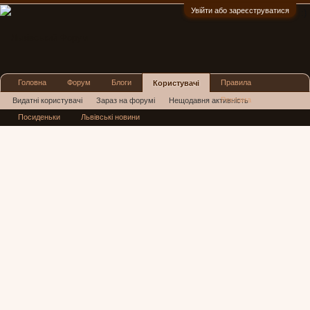
Увійти або зареєструватися
:)
Головна
Форум
Блоги
Правила
Користувачі
Реклама
Видатні користувачі
Зараз на форумі
Нещодавня активність
Посиденьки
Львівські новини
Нові повідомлення профілю