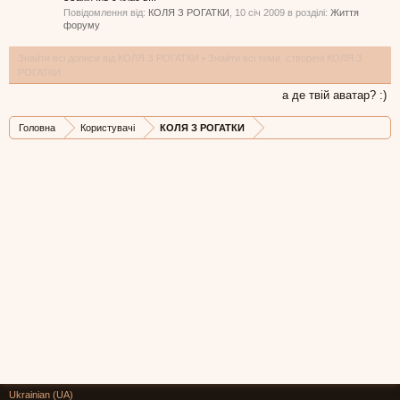
Повідомлення від:
КОЛЯ З РОГАТКИ
,
10 січ 2009
в розділі:
Життя
форуму
Знайти всі дописи від КОЛЯ З РОГАТКИ
Знайти всі теми, створені КОЛЯ З
РОГАТКИ
а де твій аватар? :)
Головна
Користувачі
КОЛЯ З РОГАТКИ
Ukrainian (UA)