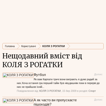
Головна
Користувачі
КОЛЯ З РОГАТКИ
Нещодавний вміст від
КОЛЯ З РОГАТКИ
Футбол
Допис
Як вам Карпати тричі вони виграють я дуже радий за
них.Хоча остання гра перший тайм був нікудишнім поки в перерві до
них не прийшов їхній...
Повідомлення від:
КОЛЯ З РОГАТКИ
,
15 бер 2009
в розділі:
Спорт
А як часто ви пропускаєте
Допис
пішоходів?