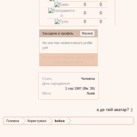
0
0
0
0
0
0
Заходили в профіль
Recent
No one has visited kobza's profile
yet!
За останній тиждень цей профіль
переглянуто 0 разів
Стать:
Чоловіча
День народження:
1 сер 1987
(Вік: 39)
Місто:
Львів
а де твій аватар? :)
Головна
Користувачі
kobza