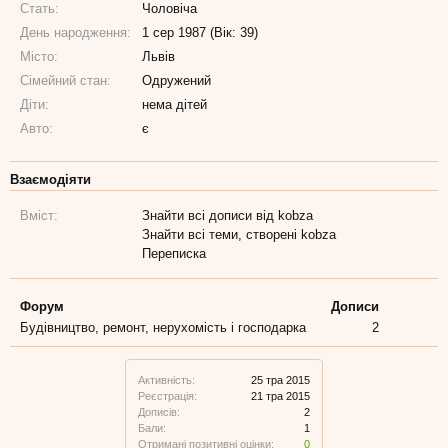
Стать:
Чоловіча
День народження:
1 сер 1987 (Вік: 39)
Місто:
Львів
Сімейний стан:
Одружений
Діти:
нема дітей
Авто:
є
Взаємодіяти
Вміст:
Знайти всі дописи від kobza
Знайти всі теми, створені kobza
Переписка
Форум
Дописи
Будівництво, ремонт, нерухомість і господарка
2
Активність:
25 тра 2015
Реєстрація:
21 тра 2015
Дописів:
2
Бали:
1
Отримані позитивні оцінки:
0