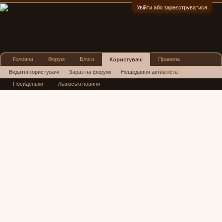
Увійти або зареєструватися
:)
Головна
Форум
Блоги
Правила
Користувачі
Реклама
Видатні користувачі
Зараз на форумі
Нещодавня активність
Посиденьки
Львівські новини
Нові повідомлення профілю