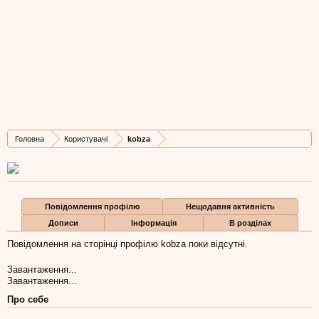
kobza
New Member
, Чоловіча, 39,
з
Львів
Остання активність kobza:
25 тра 2015
Дописів
Карма
Бали
Головна
Користувачі
kobza
2
0
1
Повідомлення профілю
Нещодавня активність
Дописи
Інформація
В розділах
Повідомлення на сторінці профілю kobza поки відсутні.
Завантаження...
Завантаження...
Про себе