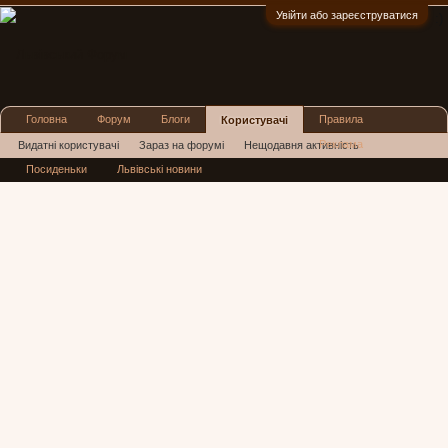
Увійти або зареєструватися
:)
Головна
Форум
Блоги
Правила
Користувачі
Реклама
Видатні користувачі
Зараз на форумі
Нещодавня активність
Посиденьки
Львівські новини
Нові повідомлення профілю