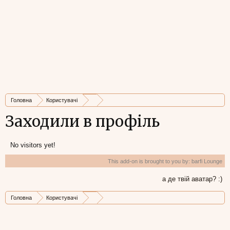
Головна
Користувачі
Заходили в профіль
No visitors yet!
This add-on is brought to you by:
barfi Lounge
а де твій аватар? :)
Головна
Користувачі