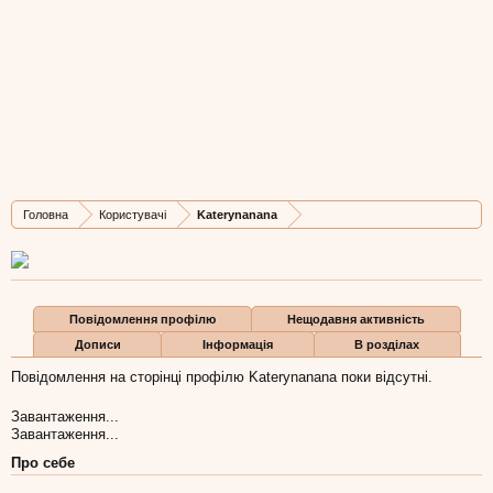
Katerynanana
New Member
, Жіноча, 32,
з
Львів
Остання активність Katerynanana:
4 лис 2015
Дописів
Карма
Бали
Головна
Користувачі
Katerynanana
0
0
0
Повідомлення профілю
Нещодавня активність
Дописи
Інформація
В розділах
Повідомлення на сторінці профілю Katerynanana поки відсутні.
Завантаження...
Завантаження...
Про себе