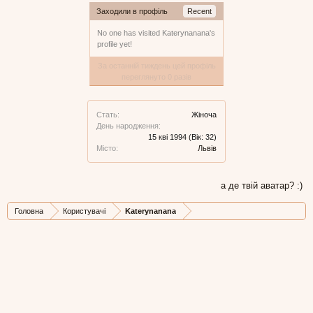
Заходили в профіль
Recent
No one has visited Katerynanana's
profile yet!
За останній тиждень цей профіль
переглянуто 0 разів
Стать:
Жіноча
День народження:
15 кві 1994
(Вік: 32)
Місто:
Львів
а де твій аватар? :)
Головна
Користувачі
Katerynanana