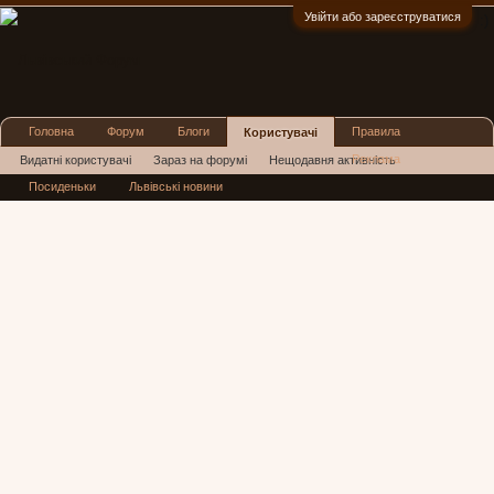
Увійти або зареєструватися
:)
Головна
Форум
Блоги
Правила
Користувачі
Реклама
Видатні користувачі
Зараз на форумі
Нещодавня активність
Посиденьки
Львівські новини
Нові повідомлення профілю