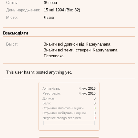
Стать:
Жіноча
День народження:
15 кві 1994 (Вік: 32)
Місто:
Львів
Взаємодіяти
Вміст:
Знайти всі дописи від Katerynanana
Знайти всі теми, створені Katerynanana
Переписка
This user hasn't posted anything yet.
Активність:
4 лис 2015
Реєстрація:
4 лис 2015
Дописів:
0
Бали:
0
Отримані позитивні оцінки:
0
Отримані нейтральні оцінки:
0
Negative ratings received:
0