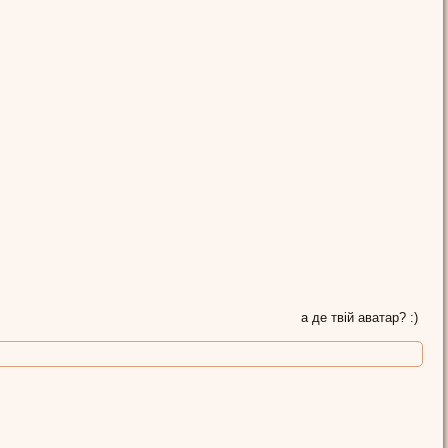
а де твій аватар? :)