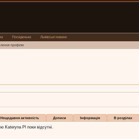
ма
Посиденьки
Львівські новини
млення профілю
 Pl
 36,
з
Львів
teryna Pl:
17 січ 2023
Бали
1
Нещодавня активність
Дописи
Інформація
В розділах
ю Kateryna Pl поки відсутні.