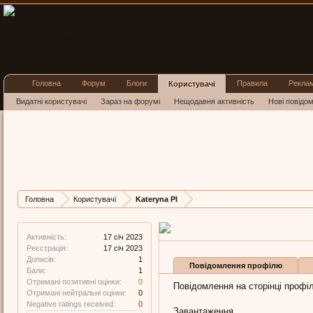
Головна
Форум
Блоги
Правила
Рекла
Користувачі
Видатні користувачі
Зараз на форумі
Нещодавня активність
Нові повідо
Kateryna
New Member
, Жіноча,
Остання активність Ka
Дописів
Карма
Головна
Користувачі
Kateryna Pl
1
0
Активність:
17 січ 2023
Реєстрація:
17 січ 2023
Дописів:
1
Повідомлення профілю
Бали:
1
Отримані позитивні оцінки:
0
Повідомлення на сторінці профіл
Отримані нейтральні оцінки:
0
Negative ratings received:
0
Завантаження...