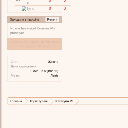
0
0
0
0
Заходили в профіль
Recent
No one has visited Kateryna Pl's
profile yet!
За останній тиждень цей профіль
переглянуто 0 разів
Стать:
Жіноча
День народження:
9 лип 1990
(Вік: 36)
Місто:
Львів
Головна
Користувачі
Kateryna Pl