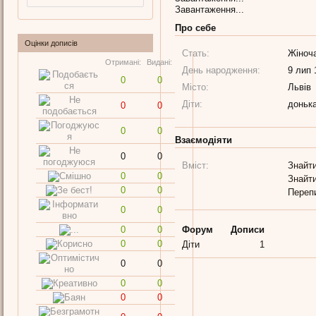
Завантаження...
Про себе
Оцінки дописів
Стать:
Жіноч
Отримані:
Видані:
День народження:
9 лип 
0
0
Місто:
Львів
Діти:
доньк
0
0
0
0
Взаємодіяти
0
0
Вміст:
Знайти
0
0
Знайти
0
0
Переп
0
0
0
0
Форум
Дописи
0
0
Діти
1
0
0
0
0
0
0