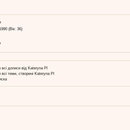
а
1990 (Вік: 36)
а
 всі дописи від Kateryna Pl
 всі теми, створені Kateryna Pl
иска