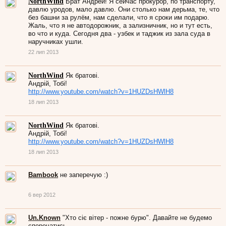
NorthWind
Брат Андрей! Я сейчас прокурор, по транспорту,
давлю уродов, мало давлю. Они столько нам дерьма, те, что
без башни за рулём, нам сделали, что я сроки им подарю.
Жаль, что я не автодорожник, а зализничник, но и тут есть,
во что и куда. Сегодня два - узбек и таджик из зала суда в
наручниках ушли.
22 лип 2013
NorthWind
Як братові.
Андрій, Тобі!
http://www.youtube.com/watch?v=1HUZDsHWlH8
18 лип 2013
NorthWind
Як братові.
Андрій, Тобі!
http://www.youtube.com/watch?v=1HUZDsHWlH8
18 лип 2013
Bambook
не заперечую :)
6 вер 2012
Un.Known
"Хто сіє вітер - пожне бурю". Давайте не будемо
сперечатись.