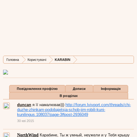
KARABIN
ukropenFuhrer
,
з
місто Лева
Остання активність KARABIN:
10 кві 2026
Дописів
Карма
Бали
Головна
Користувачі
KARABIN
19.272
31.892
113
Повідомлення профілю
Дописи
Інформація
В розділах
duncan
я її намалював)))
http://forum.lvivport.com/threads/chi-
duzhe-zhinkam-podobajetsja-schob-jim-robili-kuni-
kunilingus.108037/page-3#post-2936049
30 кві 2015
NorthWind
Карабине, Ты ж умный, неужели и у Тебя крышу