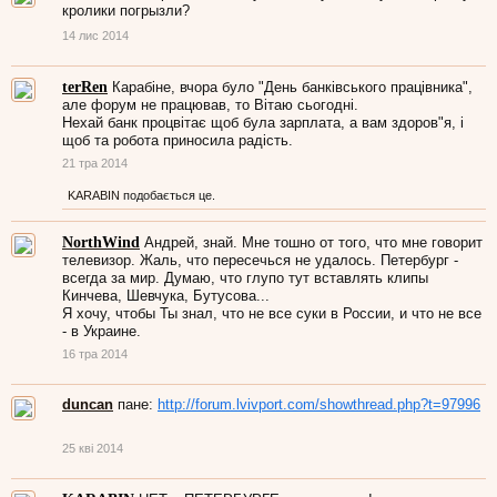
кролики погрызли?
14 лис 2014
terRen
Карабіне, вчора було "День банківського працівника",
але форум не працював, то Вітаю сьогодні.
Нехай банк процвітає щоб була зарплата, а вам здоров"я, і
щоб та робота приносила радість.
21 тра 2014
KARABIN
подобається це.
NorthWind
Андрей, знай. Мне тошно от того, что мне говорит
телевизор. Жаль, что пересечься не удалось. Петербург -
всегда за мир. Думаю, что глупо тут вставлять клипы
Кинчева, Шевчука, Бутусова...
Я хочу, чтобы Ты знал, что не все суки в России, и что не все
- в Украине.
16 тра 2014
duncan
пане:
http://forum.lvivport.com/showthread.php?t=97996
25 кві 2014