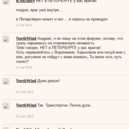
KARABIN
НЕТ в ПЕТЕРБУРГЕ у вас врагов!
поздно, враг уже внутри....
в Петерсберге может и нет.....я опросы не проводил
17 кві 2014
NorthWind
Андрию, я не пишу на этом форуме, потому, что
сразу нарываюсь на откровенную ненависть.
Тебе говорю, НЕТ в ПЕТЕРБУРГЕ у вас врагов!
Хоть перевоюйтесь с Воронежем, Харьковом или похуй мне с
кем, россияне не пойдут с вами воевать, Ты меня хоть чуть
понял?
17 кві 2014
NorthWind
Дуже дякую!
23 сер 2013
NorthWind
Так. Транспортна. Полна дупа.
22 лип 2013