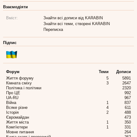
Взаємодіяти
Вміст:
Знайти всі дописи від KARABIN
Знайти всі теми, створені KARABIN
Переписка
Підпис
Форум
Теми
Дописи
Життя форуму
5
5891
Кімната сміху
3
2647
Політика і політики
2320
Про ЦЕ
992
UA-RU
967
Війна
1
837
Всяке різне
4
611
Історія
2
488
Євромайдан
473
Життя міста
1
350
Комп'ютери
1
331
Мовне питання
264
Книга скарг і пропозицій
262