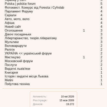
Polska | polskie forum
5
Фотоквест. Конкурс від Foresta і Cyfrolab
4
Парламент Форуму
4
Серіали
4
Авто, мото, вело
4
Афіша
4
Новий сайт
4
Оголошення
1
3
Дівочі посиденьки
3
Лібертаріанство, теорія лібералізму
3
Мультики
3
Веломаршрути
2
Релігія
2
УКРАЇНА << український форум
2
Мистецтво
1
2
Московский форум
2
Послуги
2
Видатні львів'яни
1
Книгарня
1
Історія і видатні місця Львова
1
Меблі
1
Побутова техніка
1
Активність:
10 кві 2026
Реєстрація:
15 жов 2009
Дописів:
19.272