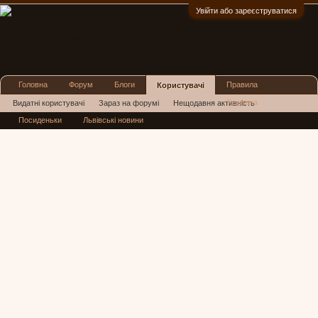
Увійти або зареєструватися
:)
Головна
Форум
Блоги
Правила
Користувачі
Реклама
Видатні користувачі
Зараз на форумі
Нещодавня активність
Посиденьки
Львівські новини
Нові повідомлення профілю