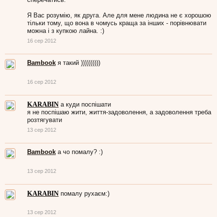
Я Вас розумію, як друга. Але для мене людина не є хорошою
тільки тому, що вона в чомусь краща за інших - порівнювати
можна і з купкою лайна. :)
16 сер 2012
Bambook
я такий ))))))))))
16 сер 2012
KARABIN
а куди поспішати
я не поспішаю жити, життя-задоволення, а задоволення треба
розтягувати
13 сер 2012
Bambook
а чо помалу? :)
13 сер 2012
KARABIN
помалу рухаєм:)
13 сер 2012