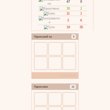
47
0
30
2
11
1
2
6
18
35
Підписаний на
9
Показати всі
Підписники
16