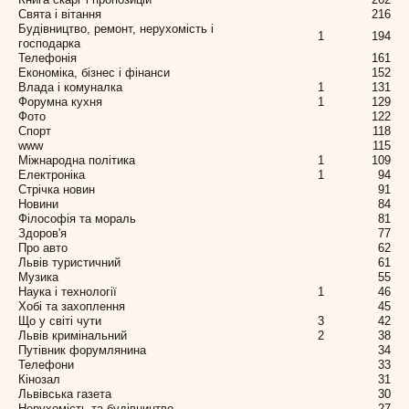
Свята і вітання
216
Будівництво, ремонт, нерухомість і
1
194
господарка
Телефонія
161
Економіка, бізнес і фінанси
152
Влада і комуналка
1
131
Форумна кухня
1
129
Фото
122
Спорт
118
www
115
Міжнародна політика
1
109
Електроніка
1
94
Стрічка новин
91
Новини
84
Філософія та мораль
81
Здоров'я
77
Про авто
62
Львів туристичний
61
Музика
55
Наука і технології
1
46
Хобі та захоплення
45
Що у світі чути
3
42
Львів кримінальний
2
38
Путівник форумлянина
34
Телефони
33
Кінозал
31
Львівська газета
30
Нерухомість та будівництво
27