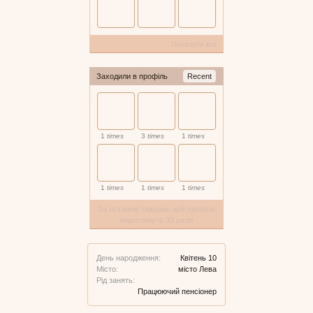
Показати всі
Заходили в профіль
Recent
1
times
3
times
1
times
1
times
1
times
1
times
За останній тиждень цей профіль
переглянуто 33 разів
День народження:
Квітень 10
Місто:
місто Лева
Рід занять:
Працюючий пенсіонер