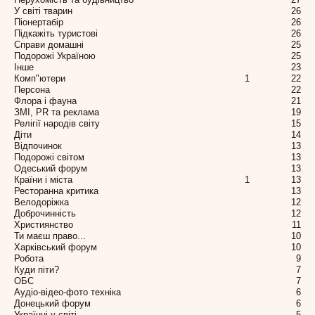
У світі тварин
26
Піонертабір
26
Підкажіть туристові
26
Справи домашні
25
Подорожі Україною
25
Інше
23
Комп"ютери
1
22
Персона
22
Флора і фауна
21
ЗМІ, PR та реклама
19
Релігії народів світу
15
Діти
14
Відпочинок
13
Подорожі світом
13
Одеський форум
13
Країни і міста
1
13
Ресторанна критика
13
Велодоріжка
12
Доброчинність
12
Християнство
11
Ти маєш право...
10
Харківський форум
10
Робота
9
Куди піти?
7
ОБС
7
Аудіо-відео-фото техніка
6
Донецький форум
6
Українці у світі
5