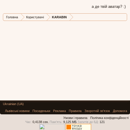
а де твій аватар? :)
Головна
Користувачі
KARABIN
Ukrainian (UA)
Львівські новини
Посиденьки
Реклама
Правила
Зворотній зв'язок
Допомога
Умови і правила
Політика конфіденційності
Час:
0,4138 сек.
Пам'ять:
9,125 МБ
Запитів до БД:
121