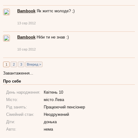
Bambook
Як життє молоде? ;)
13 сер 2012
Bambook
Ніби ти не знав :)
10 сер 2012
1
2
3
Вперед >
Завантаження...
Про себе
День народження:
Квітень 10
Місто:
місто Лева
Рід занять:
Працюючий пенсіонер
Сімейний стан:
Неодружений
Діти:
донька
Авто:
нема