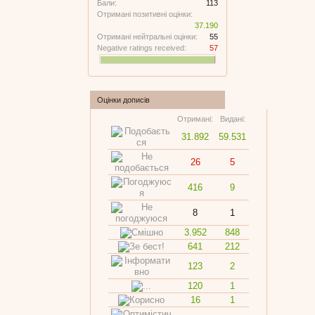
Бали:
113
Отримані позитивні оцінки:
37.190
Отримані нейтральні оцінки:
55
Negative ratings received:
57
Оцінки дописів
Отримані:
Видані:
31.892
59.531
26
5
416
9
8
1
3.952
848
641
212
123
2
120
1
16
1