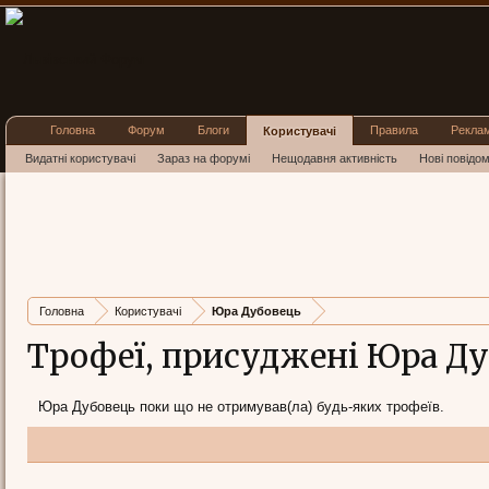
Головна
Форум
Блоги
Правила
Рекла
Користувачі
Видатні користувачі
Зараз на форумі
Нещодавня активність
Нові повідо
Головна
Користувачі
Юра Дубовець
Трофеї, присуджені Юра Д
Юра Дубовець поки що не отримував(ла) будь-яких трофеїв.