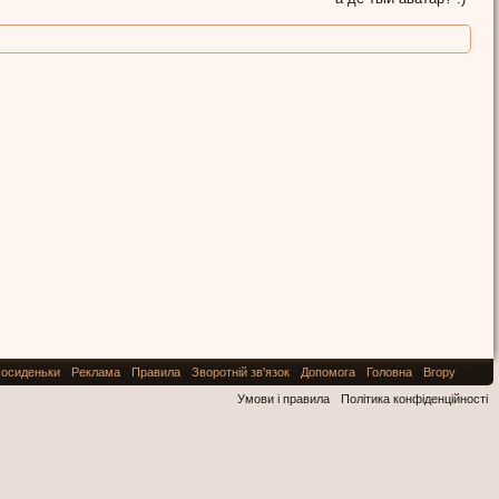
осиденьки
Реклама
Правила
Зворотній зв'язок
Допомога
Головна
Вгору
Умови і правила
Політика конфіденційності