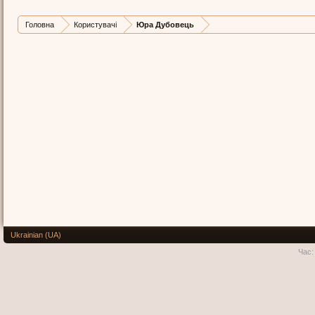
Головна
Користувачі
Юра Дубовець
Ukrainian (UA)
Час: