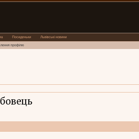
ма
Посиденьки
Львівські новини
млення профілю
убовець