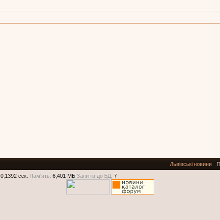
Львівські новини
П
0,1392 сек.
Пам'ять:
6,401 МБ
Запитів до БД:
7