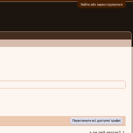
Увійти або зареєструватися
:)
Переглянути всі доступні трофеї
а де твій аватар? :)