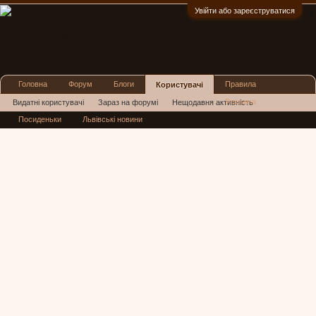
Увійти або зареєструватися
:)
Головна
Форум
Блоги
Правила
Користувачі
Реклама
Видатні користувачі
Зараз на форумі
Нещодавня активність
Посиденьки
Львівські новини
Нові повідомлення профілю